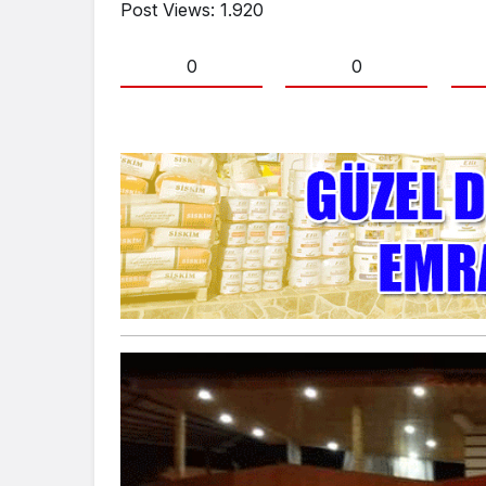
Post Views:
1.920
0
0