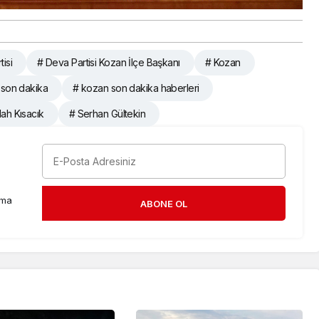
isi
# Deva Partisi Kozan İlçe Başkanı
# Kozan
 son dakika
# kozan son dakika haberleri
lah Kısacık
# Serhan Gültekin
rma
ABONE OL