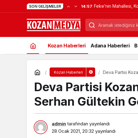
YKS Heyecanı Başladı: K
11:19
SON GELIŞMELER
Kapıda Kaldı
Kozan Haberleri
Adana Haberleri
B
Deva Partisi Koza
Kozan Haberleri
Deva Partisi Kozan
Serhan Gültekin Ge
admin
tarafından yayınlandı
28 Ocak 2021, 20:32
yayınlandı