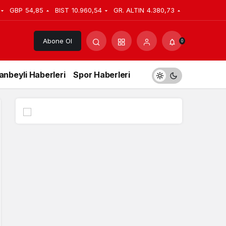
GBP
54,85
BIST
10.960,54
GR. ALTIN
4.380,73
Abone Ol
0
anbeyli Haberleri
Spor Haberleri