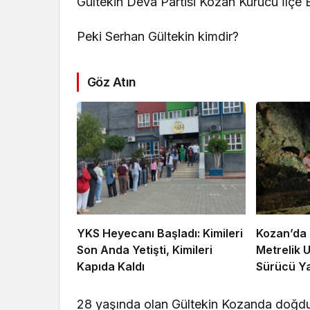
Gültekin Deva Partisi Kozan Kurucu İlçe B
Peki Serhan Gültekin kimdir?
Göz Atın
YKS Heyecanı Başladı: Kimileri
Kozan’da 
Son Anda Yetişti, Kimileri
Metrelik 
Kapıda Kaldı
Sürücü Ya
28 yaşında olan Gültekin Kozanda doğdu. 