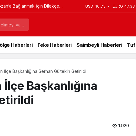
imileri Son Anda Yetişti, Kimileri
USD
40,73
EURO
47,33
ölge Haberleri
Feke Haberleri
Saimbeyli Haberleri
Tuf
n İlçe Başkanlığına Serhan Gültekin Getirildi
 İlçe Başkanlığına
tirildi
1.920