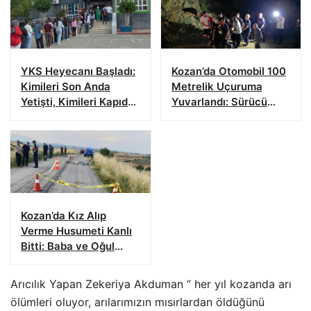
YKS Heyecanı Başladı:
Kozan’da Otomobil 100
Kimileri Son Anda
Metrelik Uçuruma
Yetişti, Kimileri Kapıda
Yuvarlandı: Sürücü
Kaldı
Yaralandı
Kozan’da Kız Alıp
Verme Husumeti Kanlı
Bitti: Baba ve Oğul
Hayatını Kaybetti
Arıcılık Yapan Zekeriya Akduman “ her yıl kozanda arı
ölümleri oluyor, arılarımızın mısırlardan öldüğünü