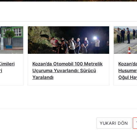
imileri
Kozan’da Otomobil 100 Metrelik
Kozan’da
i
Uçuruma Yuvarlandı: Sürücü
Husumeti
Yaralandı
Oğul Hay
YUKARI DÖN