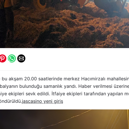
 bu akşam 20.00 saatlerinde merkez Hacımirzalı mahallesin
 balyanın bulunduğu samanlık yandı. Haber verilmesi üzerin
aiye ekipleri sevk edildi. İtfaiye ekipleri tarafından yapıla
öndürüldü.
jascasino yeni giriş