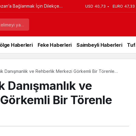
imileri Son Anda Yetişti, Kimileri
USD
40,73
EURO
47,33
ölge Haberleri
Feke Haberleri
Saimbeyli Haberleri
Tuf
jik Danışmanlık ve Rehberlik Merkezi Görkemli Bir Törenle
ik Danışmanlık ve
Görkemli Bir Törenle