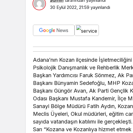
admin
tarafından yayınlandı
30 Eylül 2022, 21:59
yayınlandı
Adana’nın Kozan ilçesinde İşletmeciliğini
Psikolojik Danışmanlık ve Rehberlik Merke
Başkan Yardımcısı Faruk Sönmez, Ak Part
Başkanı Bünyamin Sedefoğlu, MHP Kozan İ
Başkanı Güngör Avan, Ak Parti Gençlik K
Odası Başkanı Mustafa Kandemir, İlçe Mi
Sanayi Bölge Müdürü Fatih Aydın, Koza
Meclis Üyeleri, Okul müdürleri, eğitim cam
sayıda vatandaşın katılımı ile gerçekleşt
Sarı “Kozana ve Kozanlıya hizmet etmek i