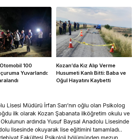
Otomobil 100
Kozan’da Kız Alıp Verme
Uçuruma Yuvarlandı:
Husumeti Kanlı Bitti: Baba ve
ralandı
Oğul Hayatını Kaybetti
 Lisesi Müdürü İrfan Sarı’nın oğlu olan Psikolog
doğdu ilk olarak Kozan Şabanata ilköğretim okulu ve
m Okulunun ardında Yusuf Baysal Anadolu Lisesinde
olu lisesinde okuyarak lise eğitimini tamamladı..
n Edebiyat Fakültesi Psikoloji bölümünden mezun