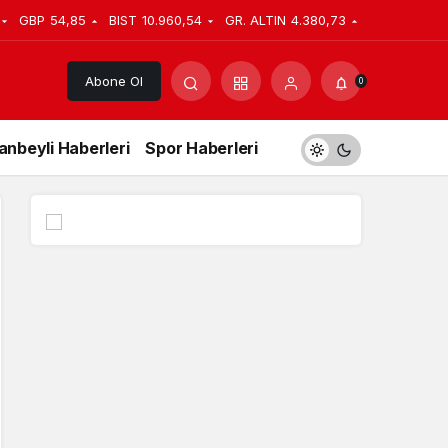
GBP
54,85
BIST
10.960,54
GR. ALTIN
4.380,73
Abone Ol
0
anbeyli Haberleri
Spor Haberleri