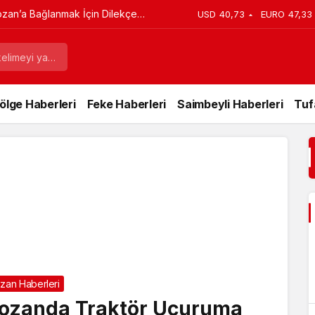
ozan’a Bağlanmak İçin Dilekçe
USD
40,73
EURO
47,33
ölge Haberleri
Feke Haberleri
Saimbeyli Haberleri
Tuf
zan Haberleri
ozanda Traktör Uçuruma