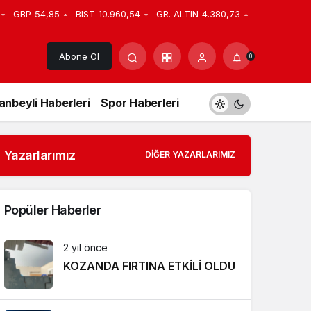
GBP
54,85
BIST
10.960,54
GR. ALTIN
4.380,73
Abone Ol
0
anbeyli Haberleri
Spor Haberleri
Yazarlarımız
DIĞER YAZARLARIMIZ
Popüler Haberler
2 yıl önce
KOZANDA FIRTINA ETKİLİ OLDU