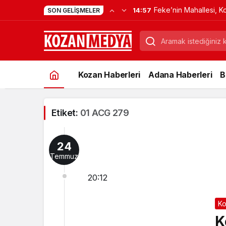
Feke’nin Mahallesi, K
14:57
SON GELIŞMELER
Verdi
Kozan Haberleri
Adana Haberleri
B
Etiket:
01 ACG 279
24
Temmuz
20:12
Ko
K