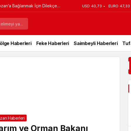
ozan’a Bağlanmak İçin Dilekçe
USD
40,73
EURO
47,33
ölge Haberleri
Feke Haberleri
Saimbeyli Haberleri
Tuf
zan Haberleri
arım ve Orman Bakanı