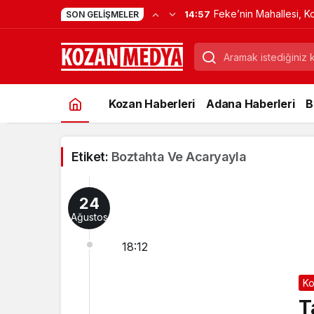
Feke’nin Mahallesi, K
14:57
SON GELIŞMELER
Verdi
Kozan Haberleri
Adana Haberleri
B
Etiket:
Boztahta Ve Acaryayla
24
Ağustos
18:12
Ko
T