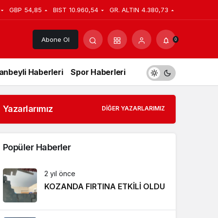
GBP
54,85
BIST
10.960,54
GR. ALTIN
4.380,73
Abone Ol
0
anbeyli Haberleri
Spor Haberleri
Yazarlarımız
DIĞER YAZARLARIMIZ
Popüler Haberler
2 yıl önce
KOZANDA FIRTINA ETKİLİ OLDU