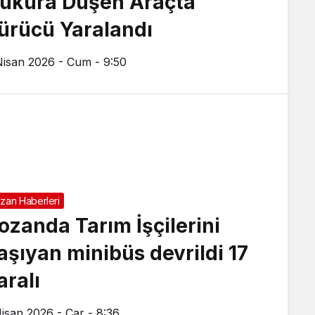
ukura Düşen Araçta
ürücü Yaralandı
Nisan 2026 - Cum - 9:50
zan Haberleri
ozanda Tarım İşçilerini
aşıyan minibüs devrildi 17
aralı
Nisan 2026 - Çar - 8:36