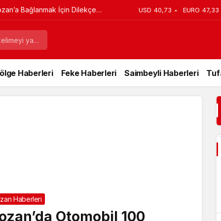
ozan’a Bağlanmak İçin Dilekçe
USD
40,73
EURO
47,33
ölge Haberleri
Feke Haberleri
Saimbeyli Haberleri
Tuf
zan Haberleri
ozan’da Otomobil 100