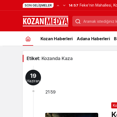
Feke’nin Mahallesi, K
14:57
SON GELIŞMELER
Verdi
Kozan Haberleri
Adana Haberleri
B
Etiket:
Kozanda Kaza
19
Haziran
21:59
Ko
K