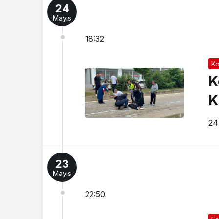
24
Mayıs
18:32
Ko
K
K
24
23
Mayıs
22:50