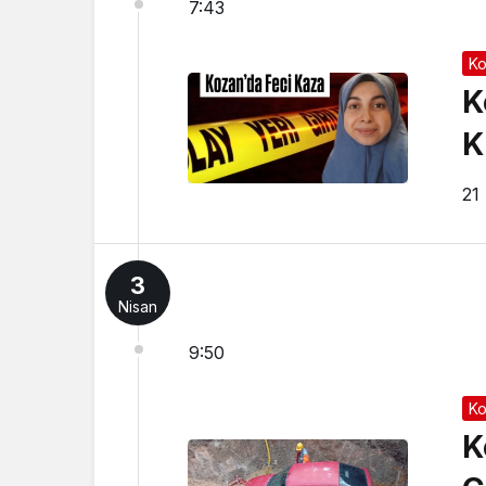
7:43
Ko
K
K
21
3
Nisan
9:50
Ko
K