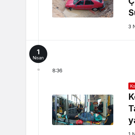
Ç
S
3 
1
Nisan
8:36
Ko
K
T
y
1 