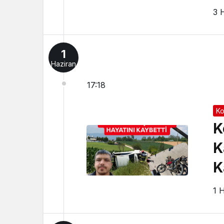
3 
1
Haziran
17:18
Ko
K
K
K
1 