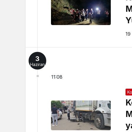
M
Y
Y
19
3
Haziran
11:08
Ko
K
M
y