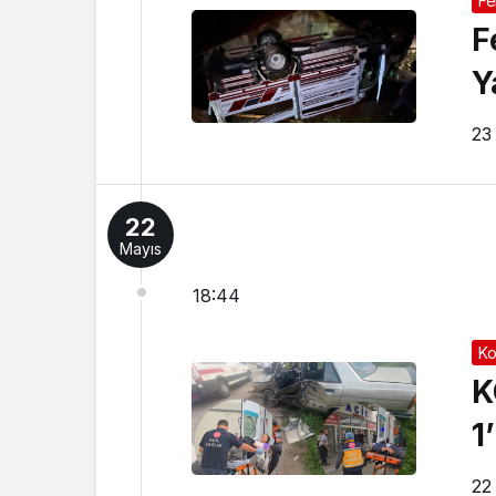
Fe
F
Y
23
22
Mayıs
18:44
Ko
K
1
22