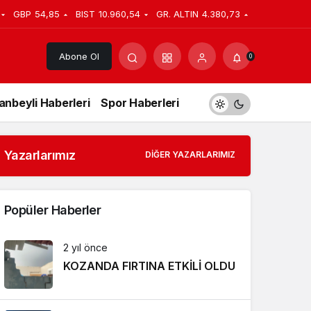
GBP
54,85
BIST
10.960,54
GR. ALTIN
4.380,73
Abone Ol
0
anbeyli Haberleri
Spor Haberleri
Yazarlarımız
DIĞER YAZARLARIMIZ
Popüler Haberler
2 yıl önce
KOZANDA FIRTINA ETKİLİ OLDU