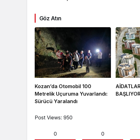
Göz Atın
Kozan’da Otomobil 100
AİDATLA
Metrelik Uçuruma Yuvarlandı:
BAŞLIYO
Sürücü Yaralandı
Post Views:
950
0
0