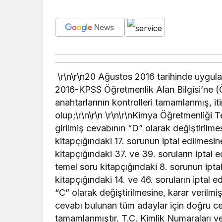
\r\n\r\n20 Ağustos 2016 tarihinde uygu
2016-KPSS Öğretmenlik Alan Bilgisi’ne (
anahtarlarının kontrolleri tamamlanmış, iti
olup;\r\n\r\n \r\n\r\nKimya Öğretmenliği T
girilmiş cevabının “D” olarak değiştirilm
kitapçığındaki 17. sorunun iptal edilmesin
kitapçığındaki 37. ve 39. soruların iptal 
temel soru kitapçığındaki 8. sorunun ipta
kitapçığındaki 14. ve 46. soruların iptal 
“C” olarak değiştirilmesine, karar verilmişti
cevabı bulunan tüm adaylar için doğru ce
tamamlanmıştır. T.C. Kimlik Numaraları ve 