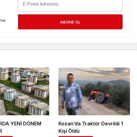
rma
ABONE OL
RDA YENİ DÖNEM
Kozan’da Traktör Devrildi 1
R
Kişi Öldü