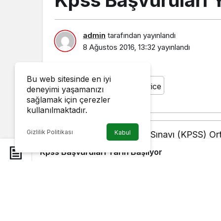
admin
tarafından yayınlandı
8 Ağustos 2016, 13:32
yayınlandı
Bu web sitesinde en iyi
deneyimi yaşamanızı
sağlamak için çerezler
kullanılmaktadır.
Gizlilik Politikası
Kabul
Kamu Personeli Seçme Sınavı (KPSS) Ort
başlıyor.\r\n\r\nÖlçme, Seçme ve Yerle
Kpss Başvuruları Yarın Başlıyor
Personeli Seçme Sınavı’nın (KPSS) ortaö
yarın alınmaya başlanacak. Yarın başlay
kadar ÖSYM’nin internet adresinden alı
22 Ekim, Ortaöğretim sınavı ise 23 Ekim’d
Kasım’da açıklanacak. Adaylar, başvuru