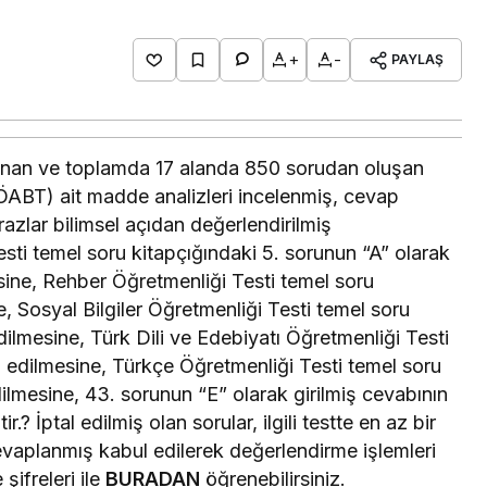
+
-
PAYLAŞ
lanan ve toplamda 17 alanda 850 sorudan oluşan
ÖABT) ait madde analizleri incelenmiş, cevap
razlar bilimsel açıdan değerlendirilmiş
esti temel soru kitapçığındaki 5. sorunun “A” olarak
esine, Rehber Öğretmenliği Testi temel soru
e, Sosyal Bilgiler Öğretmenliği Testi temel soru
edilmesine, Türk Dili ve Edebiyatı Öğretmenliği Testi
l edilmesine, Türkçe Öğretmenliği Testi temel soru
edilmesine, 43. sorunun “E” olarak girilmiş cevabının
r.? İptal edilmiş olan sorular, ilgili testte en az bir
vaplanmış kabul edilerek değerlendirme işlemleri
şifreleri ile
BURADAN
öğrenebilirsiniz.