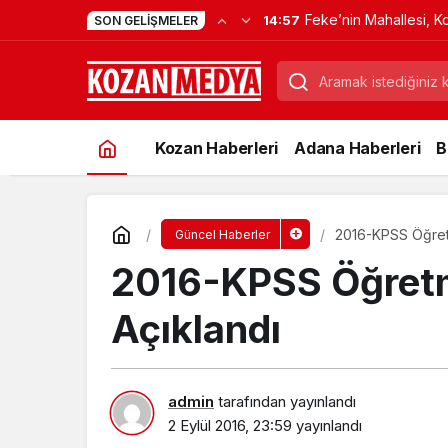
Feke’nin Mahallesi, K
14:57
SON GELIŞMELER
Verdi
Kozan Haberleri
Adana Haberleri
B
2016-KPSS Öğretm
Güncel Haberler
2016-KPSS Öğretme
Açıklandı
admin
tarafından yayınlandı
2 Eylül 2016, 23:59
yayınlandı