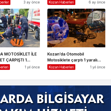
berler
3 ay önce
Kozan Haberleri
6 ay önce
A MOTOSİKLET İLE
Kozan’da Otomobil
T ÇARPIŞTI 1
Motosiklete çarptı 1 yaralı
kaza anı güvenlik
erleri
1 yıl önce
Kozan Haberleri
1 yıl önce
kamerasında