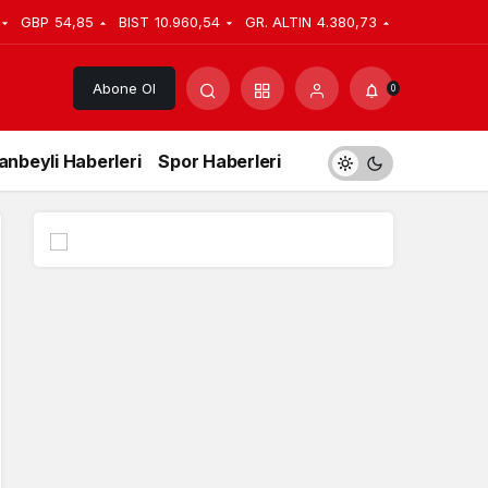
GBP
54,85
BIST
10.960,54
GR. ALTIN
4.380,73
Abone Ol
0
anbeyli Haberleri
Spor Haberleri