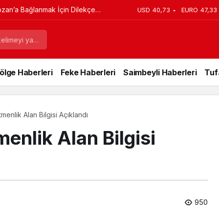
ozan’a Bağlanmak İçin Dilekçe
USD
40,73
EURO
47,33
ölge Haberleri
Feke Haberleri
Saimbeyli Haberleri
Tuf
enlik Alan Bilgisi Açıklandı
nlik Alan Bilgisi
950