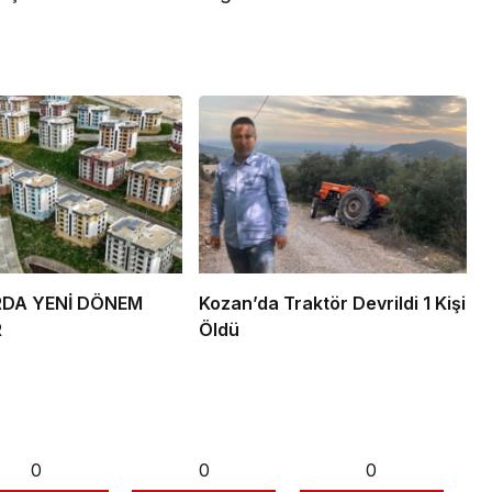
RDA YENİ DÖNEM
Kozan’da Traktör Devrildi 1 Kişi
R
Öldü
0
0
0