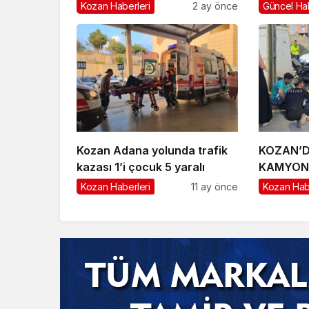
Sürücü Yaralandı
Kozan Haberleri
2 ay önce
Güncel Ha
Kozan Adana yolunda trafik
KOZAN’D
kazası 1’i çocuk 5 yaralı
KAMYONE
YARALI
Kozan Haberleri
11 ay önce
Kozan Hab