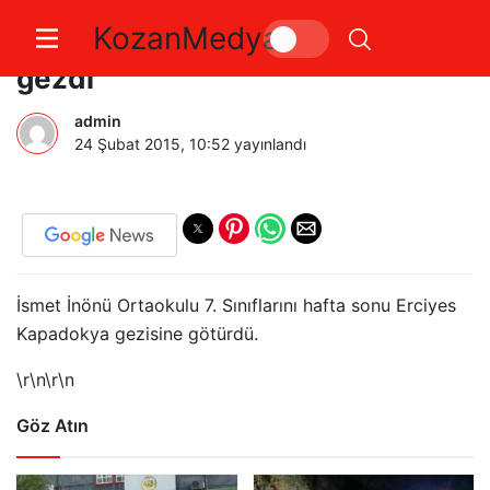
KozanMedya
7. Sınıf öğrencileri Kapatokya’yı
gezdi
admin
24 Şubat 2015, 10:52
yayınlandı
İsmet İnönü Ortaokulu 7. Sınıflarını hafta sonu Erciyes
Kapadokya gezisine götürdü.
\r\n\r\n
Göz Atın