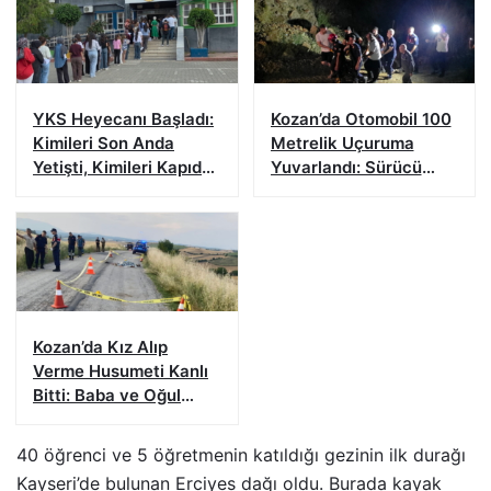
YKS Heyecanı Başladı:
Kozan’da Otomobil 100
Kimileri Son Anda
Metrelik Uçuruma
Yetişti, Kimileri Kapıda
Yuvarlandı: Sürücü
Kaldı
Yaralandı
Kozan’da Kız Alıp
Verme Husumeti Kanlı
Bitti: Baba ve Oğul
Hayatını Kaybetti
40 öğrenci ve 5 öğretmenin katıldığı gezinin ilk durağı
Kayseri’de bulunan Erciyes dağı oldu. Burada kayak