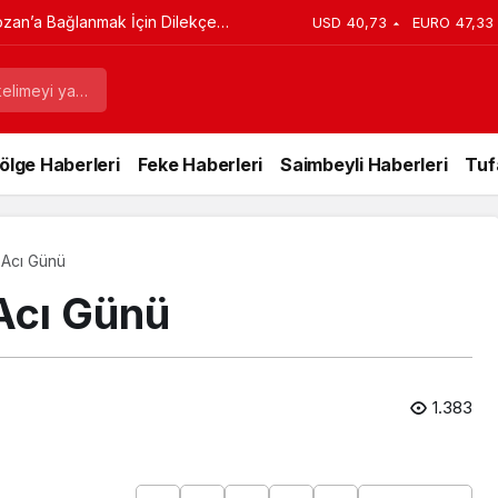
imileri Son Anda Yetişti, Kimileri
USD
40,73
EURO
47,33
ölge Haberleri
Feke Haberleri
Saimbeyli Haberleri
Tuf
 Acı Günü
 Acı Günü
1.383