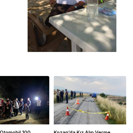
Otomobil 100
Kozan’da Kız Alıp Verme