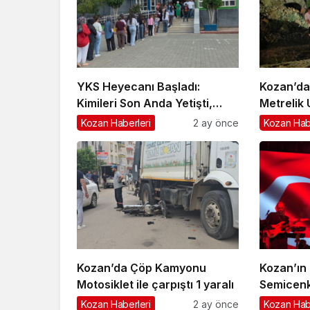
YKS Heyecanı Başladı:
Kozan’da
Kimileri Son Anda Yetişti,
Metrelik
Kimileri Kapıda Kaldı
Sürücü Y
Kozan Haberleri
2 ay önce
Kozan Hab
Kozan’da Çöp Kamyonu
Kozan’ın
Motosiklet ile çarpıştı 1 yaralı
Semicenk
Erdi
Kozan Haberleri
2 ay önce
Kozan Hab