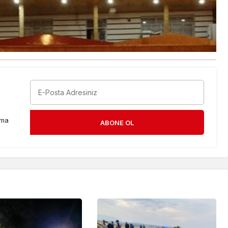
rma
ABONE OL