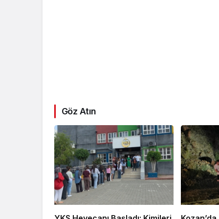
Göz Atın
YKS Heyecanı Başladı: Kimileri
Kozan’da 