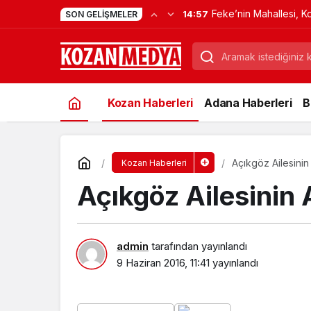
YKS Heyecanı Başladı: K
11:19
SON GELIŞMELER
Kapıda Kaldı
Kozan Haberleri
Adana Haberleri
B
Açıkgöz Ailesinin
Kozan Haberleri
Açıkgöz Ailesinin
admin
tarafından yayınlandı
9 Haziran 2016, 11:41
yayınlandı