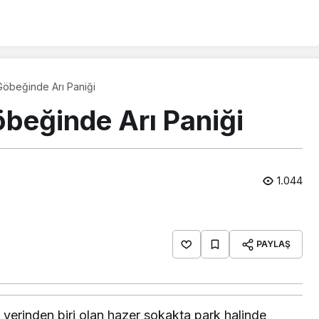
öbeğinde Arı Paniği
beğinde Arı Paniği
1.044
PAYLAŞ
k yerinden biri olan hazer sokakta park halinde