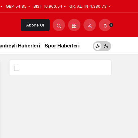
GBP
54,85
BIST
10.960,54
GR. ALTIN
4.380,73
Abone Ol
0
anbeyli Haberleri
Spor Haberleri