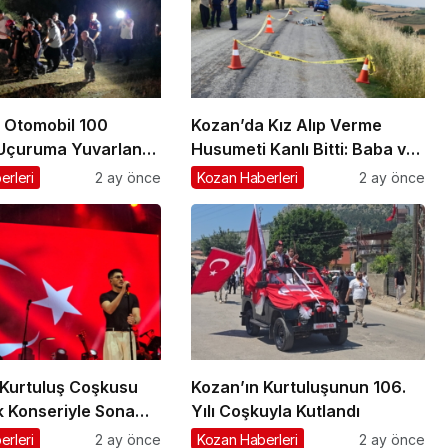
 Otomobil 100
Kozan’da Kız Alıp Verme
 Uçuruma Yuvarlandı:
Husumeti Kanlı Bitti: Baba ve
aralandı
Oğul Hayatını Kaybetti
erleri
2 ay önce
Kozan Haberleri
2 ay önce
 Kurtuluş Coşkusu
Kozan’ın Kurtuluşunun 106.
 Konseriyle Sona
Yılı Coşkuyla Kutlandı
erleri
2 ay önce
Kozan Haberleri
2 ay önce