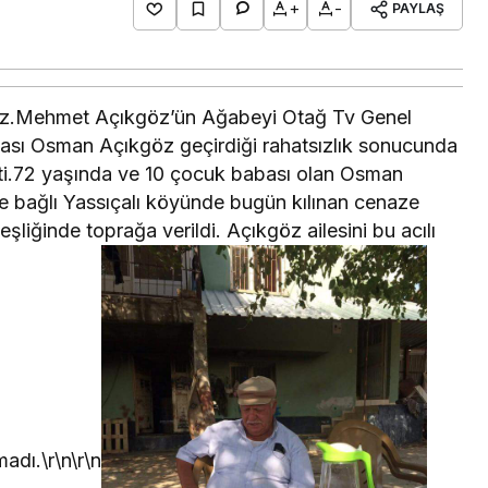
+
-
PAYLAŞ
Ecz.Mehmet Açıkgöz’ün Ağabeyi Otağ Tv Genel
sı Osman Açıkgöz geçirdiği rahatsızlık sonucunda
şti.72 yaşında ve 10 çocuk babası olan Osman
 bağlı Yassıçalı köyünde bugün kılınan cenaze
liğinde toprağa verildi. Açıkgöz ailesini bu acılı
adı.\r\n\r\n