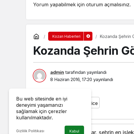
Yorum yapabilmek için
oturum açmalısınız
.
Kozanda Şehrin G
Kozan Haberleri
Kozanda Şehrin Gö
admin
tarafından yayınlandı
8 Haziran 2016, 17:20
yayınlandı
Bu web sitesinde en iyi
deneyimi yaşamanızı
sağlamak için çerezler
kullanılmaktadır.
Gizlilik Politikası
Kabul
Kozanda oğul veren arılar, şehrin en işle