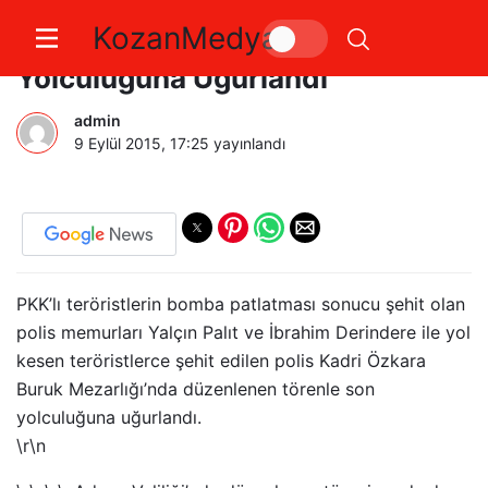
KozanMedya
Adana’lı 3 Şehidimiz Son
Yolculuğuna Uğurlandı
admin
9 Eylül 2015, 17:25
yayınlandı
PKK’lı teröristlerin bomba patlatması sonucu şehit olan
polis memurları Yalçın Palıt ve İbrahim Derindere ile yol
kesen teröristlerce şehit edilen polis Kadri Özkara
Buruk Mezarlığı’nda düzenlenen törenle son
yolculuğuna uğurlandı.
\r\n