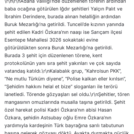
\r\n\r\nAdana Valiliği’nde düzenlenen törenin ardından
baba ocağına götürülen Iğdır şehitleri Yalçın Palıt ve
İbrahim Derindere, burada alınan helalliğin ardından
Buruk Mezarlığı’na getirildi. Tunceli’de kızının yanında
şehit edilen Kadri Özkara’nın naaşı ise Sarıçam ilçesi
Esentepe Mahallesi 3026 sokaktaki evine
götürüldükten sonra Buruk Mezarlığı’na getirildi.
Burada 3 şehit için düzenlenen törene, kent
protokolünün yanı sıra şehit yakınları ve çok sayıda
vatandaş katıldı.\r\nKalabalık grup, “Kahrolsun PKK”,
“Ne mutlu Türküm diyene”, “Polise kalkan eller kırılsın”,
“Şehidim hakkını helal et bize” sloganları ile terörü
lanetledi. Törende gözyaşları sel oldu.\r\nŞehitler, tören
mangasının omuzlarında musalla taşına getirildi. Şehit
özel harekat polisi Kadri Özkara’nın abisi Hasan
Özkara, şehidin Astsubay oğlu Emre Özkara’nın
yardımıyla kardeşinin Türk bayrağına sarılı tabutunun
başına gelerek gözyaşı döktü. Ayakta durmakta güçlük