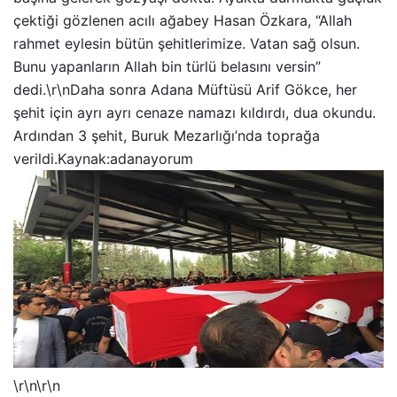
çektiği gözlenen acılı ağabey Hasan Özkara, “Allah
rahmet eylesin bütün şehitlerimize. Vatan sağ olsun.
Bunu yapanların Allah bin türlü belasını versin”
dedi.\r\nDaha sonra Adana Müftüsü Arif Gökce, her
şehit için ayrı ayrı cenaze namazı kıldırdı, dua okundu.
Ardından 3 şehit, Buruk Mezarlığı’nda toprağa
verildi.Kaynak:adanayorum
\r\n\r\n