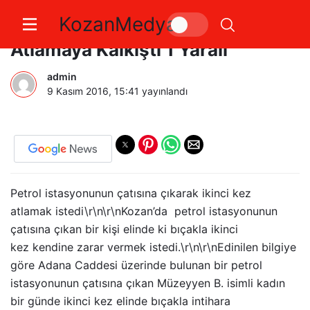
KozanMedya
Aynı Petrolde Aynı Kadın
Atlamaya Kalkıştı 1 Yaralı
admin
9 Kasım 2016, 15:41
yayınlandı
Petrol istasyonunun çatısına çıkarak ikinci kez
atlamak istedi\r\n\r\nKozan’da petrol istasyonunun
çatısına çıkan bir kişi elinde ki bıçakla ikinci
kez kendine zarar vermek istedi.\r\n\r\nEdinilen bilgiye
göre Adana Caddesi üzerinde bulunan bir petrol
istasyonunun çatısına çıkan Müzeyyen B. isimli kadın
bir günde ikinci kez elinde bıçakla intihara