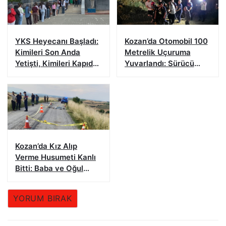
YKS Heyecanı Başladı:
Kozan’da Otomobil 100
Kimileri Son Anda
Metrelik Uçuruma
Yetişti, Kimileri Kapıda
Yuvarlandı: Sürücü
Kaldı
Yaralandı
Kozan’da Kız Alıp
Verme Husumeti Kanlı
Bitti: Baba ve Oğul
Hayatını Kaybetti
YORUM BIRAK