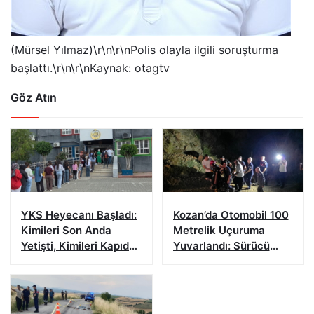
(Mürsel Yılmaz)\r\n\r\nPolis olayla ilgili soruşturma
başlattı.\r\n\r\nKaynak: otagtv
Göz Atın
YKS Heyecanı Başladı:
Kozan’da Otomobil 100
Kimileri Son Anda
Metrelik Uçuruma
Yetişti, Kimileri Kapıda
Yuvarlandı: Sürücü
Kaldı
Yaralandı