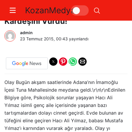
KozanMedya
Cinnet Geçirdi Babasını Ve
Kardeşini Vurdu!
admin
23 Temmuz 2015, 00:43
yayınlandı
Olay Bugün akşam saatlerinde Adana’nın İmamoğlu
İçesi Tuna Mahallesinde meydana geldi.\r\n\r\nEdinilen
Bilgiye göre, Psikolojik sorunlar yaşayan Hacı Ali
Yılmaz isimli genç aile içerisinde yaşanan bazı
tartışmalardan dolayı cinnet geçirdi. Evde bulunan av
tüfeğini eline geçiren Hacı Ali Yılmaz, babası Mustafa
Yılmaz’ı karnından vurarak ağır yaraladı. Olay yı