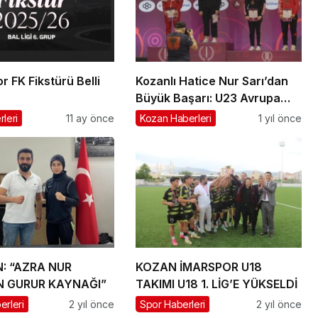
 FK Fikstürü Belli
Kozanlı Hatice Nur Sarı’dan
Büyük Başarı: U23 Avrupa
Şampiyonası’nda Bronz
leri
11 ay önce
Kozan Haberleri
1 yıl önce
Madalya!
N: “AZRA NUR
KOZAN İMARSPOR U18
N GURUR KAYNAĞI”
TAKIMI U18 1. LİG’E YÜKSELDİ
erleri
2 yıl önce
Spor Haberleri
2 yıl önce