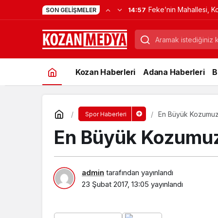
YKS Heyecanı Başladı: K
11:19
SON GELIŞMELER
Kapıda Kaldı
Kozan Haberleri
Adana Haberleri
B
En Büyük Kozumuz 
Spor Haberleri
En Büyük Kozumuz
admin
tarafından yayınlandı
23 Şubat 2017, 13:05
yayınlandı