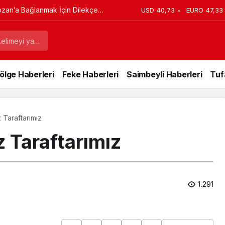
imileri Son Anda Yetişti, Kimileri
USD
40,73
EURO
47,33
ölge Haberleri
Feke Haberleri
Saimbeyli Haberleri
Tuf
Taraftarımız
 Taraftarımız
1.291