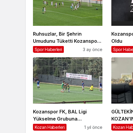
Ruhsuzlar, Bir Şehrin
Kozanspor
Umudunu Tüketti Kozanspor
Oldu
Küme Düştü
Spor Haberleri
3 ay önce
Spor Haber
Kozanspor FK, BAL Ligi
GÜLTEKİ
Yükselme Grubuna
KOZAN’I
Galibiyetle Başladı!
Kozan Haberleri
1 yıl önce
Kozan Hab