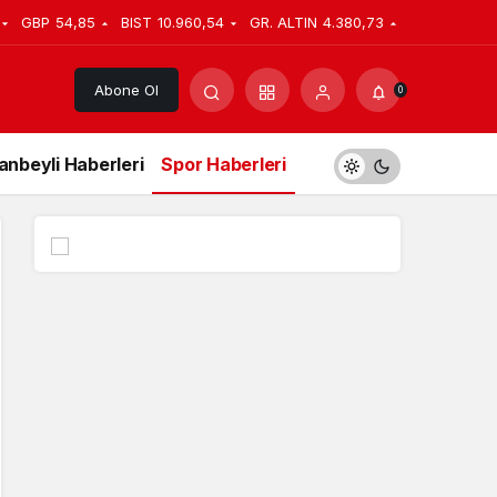
GBP
54,85
BIST
10.960,54
GR. ALTIN
4.380,73
Abone Ol
0
anbeyli Haberleri
Spor Haberleri