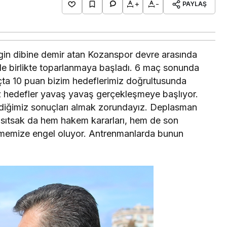
+
-
PAYLAŞ
igin dibine demir atan Kozanspor devre arasında
le birlikte toparlanmaya başladı. 6 maç sonunda
açta 10 puan bizim hedeflerimiz doğrultusunda
iz hedefler yavaş yavaş gerçekleşmeye başlıyor.
tediğimiz sonuçları almak zorundayız. Deplasman
sıtsak da hem hakem kararları, hem de son
elmemize engel oluyor. Antrenmanlarda bunun