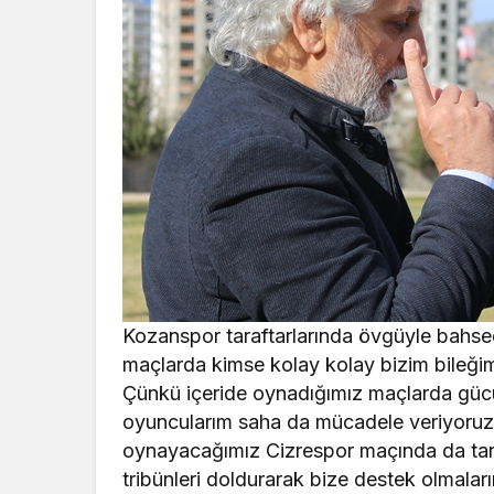
Kozanspor taraftarlarında övgüyle bahse
maçlarda kimse kolay kolay bizim bileğim
Çünkü içeride oynadığımız maçlarda gücü
oyuncularım saha da mücadele veriyoruz 
oynayacağımız Cizrespor maçında da taraf
tribünleri doldurarak bize destek olmalar