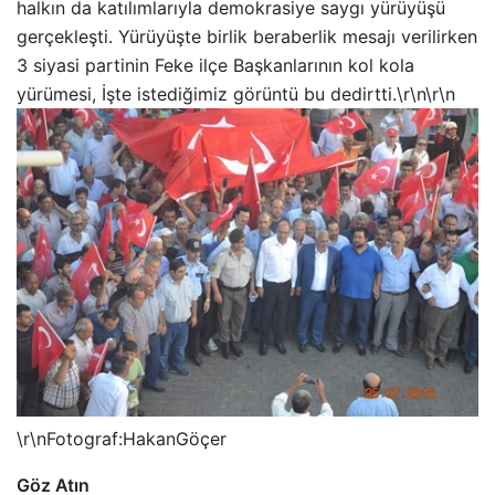
halkın da katılımlarıyla demokrasiye saygı yürüyüşü
gerçekleşti. Yürüyüşte birlik beraberlik mesajı verilirken
3 siyasi partinin Feke ilçe Başkanlarının kol kola
yürümesi, İşte istediğimiz görüntü bu dedirtti.\r\n\r\n
\r\nFotograf:HakanGöçer
Göz Atın