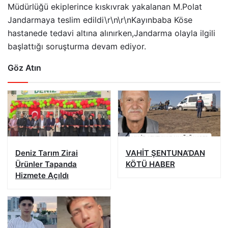
Müdürlüğü ekiplerince kıskıvrak yakalanan M.Polat
Jandarmaya teslim edildi\r\n\r\nKayınbaba Köse
hastanede tedavi altına alınırken,Jandarma olayla ilgili
başlattığı soruşturma devam ediyor.
Göz Atın
Deniz Tarım Zirai
VAHİT ŞENTUNA’DAN
Ürünler Tapanda
KÖTÜ HABER
Hizmete Açıldı