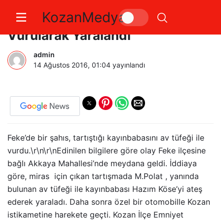
KozanMedya
Fekede Bir Kişi Av tüfeği İle
Vurularak Yaralandı
admin
14 Ağustos 2016, 01:04
yayınlandı
Feke’de bir şahıs, tartıştığı kayınbabasını av tüfeği ile
vurdu.\r\n\r\nEdinilen bilgilere göre olay Feke ilçesine
bağlı Akkaya Mahallesi’nde meydana geldi. İddiaya
göre, miras için çıkan tartışmada M.Polat , yanında
bulunan av tüfeği ile kayınbabası Hazım Köse’yi ateş
ederek yaraladı. Daha sonra özel bir otomobille Kozan
istikametine harekete geçti. Kozan İlçe Emniyet