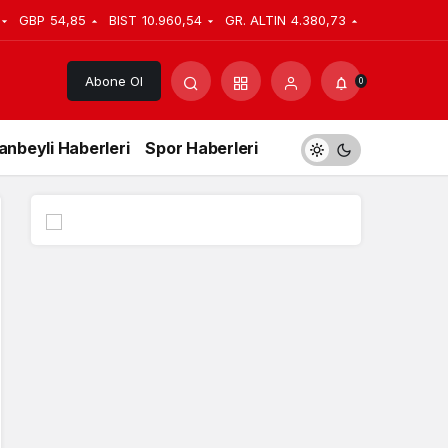
GBP
54,85
BIST
10.960,54
GR. ALTIN
4.380,73
Abone Ol
0
anbeyli Haberleri
Spor Haberleri