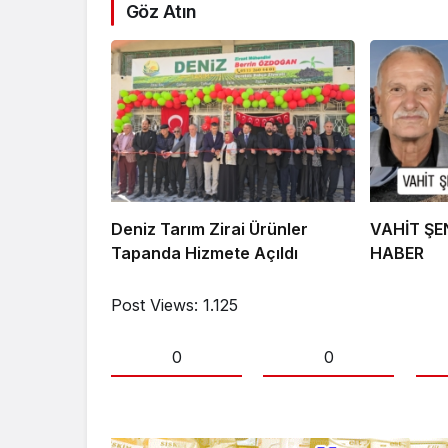
Göz Atın
Deniz Tarım Zirai Ürünler
VAHİT Ş
Tapanda Hizmete Açıldı
HABER
Post Views:
1.125
0
0