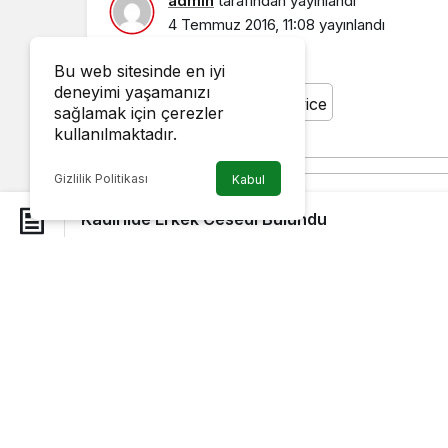
admin
tarafından yayınlandı
4 Temmuz 2016, 11:08
yayınlandı
Bu web sitesinde en iyi
deneyimi yaşamanızı
sağlamak için çerezler
kullanılmaktadır.
Gizlilik Politikası
Kabul
Osmaniye’nin Kadirli ilçesinde Savrun çayı
Kadirlide Erkek Cesedi Bulundu
\r\n\r\nOsmaniye’nin Kadirli ilç
bulundu..
sınırları içerisinde Rahim CİNNİ isimli kiş
bulundu..\r\n\r\nEdinilen bilgiye göre ol
yolu civarında oldu mahalle sakinleri bir
görerek durumu 112 Acil Sağlık ve Polis eki
vatandaşın sudan çıkarılması için itfaiye 
yaşındaki akli dengesi yerinde olmayan R
otopsi için Adana Adli Tıp Kurumuna gönd
öğrenildi.\r\nHaber:SelçukSavran\r\nFoto