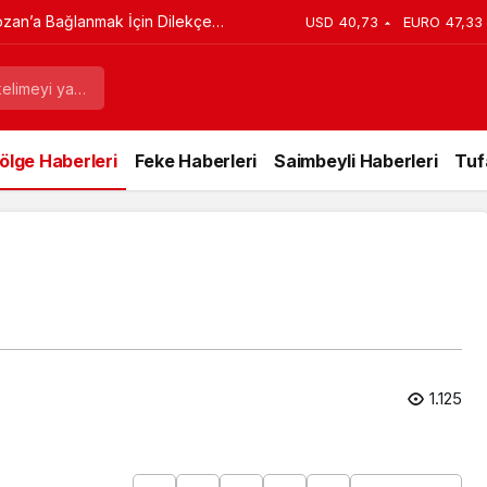
ozan’a Bağlanmak İçin Dilekçe
USD
40,73
EURO
47,33
ölge Haberleri
Feke Haberleri
Saimbeyli Haberleri
Tuf
1.125