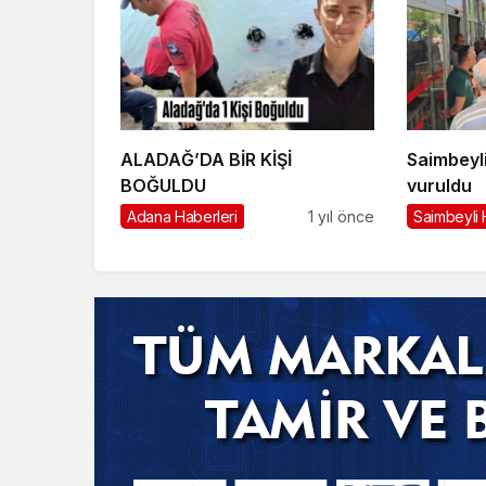
ALADAĞ’DA BİR KİŞİ
Saimbeyli
BOĞULDU
vuruldu
Adana Haberleri
1 yıl önce
Saimbeyli 