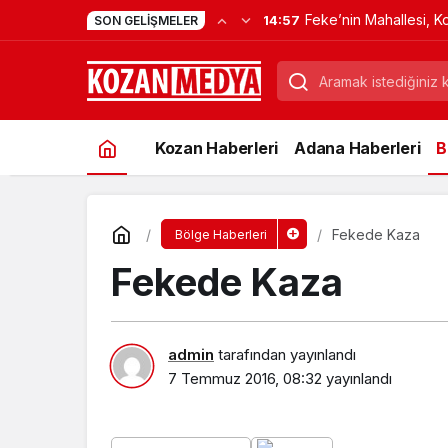
Feke’nin Mahallesi, K
14:57
SON GELIŞMELER
Verdi
Kozan Haberleri
Adana Haberleri
B
Fekede Kaza
Bölge Haberleri
Fekede Kaza
admin
tarafından yayınlandı
7 Temmuz 2016, 08:32
yayınlandı