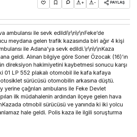
+
-
PAYLAŞ
 ambulansı ile sevk edildi\r\n\r\nFeke’de
cu meydana gelen trafik kazasında biri ağır 4 kişi
mbulansı ile Adana’ya sevk edildi.\r\n\r\nKaza
na geldi. Alınan bilgiye göre Soner Özocak (16)’ın
ün direksiyon hakimiyetini kaybetmesi sonucu karşı
01 LP 552 plakalı otomobil ile kafa kafaya
motosiklet sürücüsü otomobilin arkasına düştü.
 yerine çağrılan ambulans ile Feke Devlet
pılan ilk müdahalenin ardından ilçeye gelen hava
\nKazada otmobil sürücüsü ve yanında ki iki yolcu
nlamaz hale geldi. Polis kaza ile ilgili soruşturma