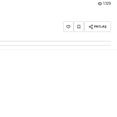
1.129
PAYLAŞ
nın içerisinde bir erkek cesedi
esinde Savrun çayının Şehit Halis Şişman mahallesi
iye ait olduğu belirlenen bir erkek cesedi
ay bu sabah Şehit Halis Şişman mahallesi yeni çevre
 vatandaşın Savrun Çayında hareketsiz yattığını
plerine bildirdi. Olay yerine gelen polis ekipleri
görevlilerini çağırdı sudan çıkarılan cesedin 30
ahim Cinni’ye ait olduğu öğrenilirken cesedin
erildiği
graf:EfendiErkayıran