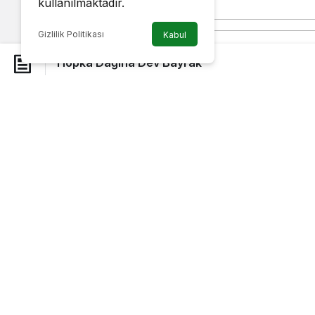
kullanılmaktadır.
Gizlilik Politikası
Kabul
Adananın Feke ilçesine bağlı Tapan köy 
Hopka Dağına Dev Bayrak
grup genç Hopka Dağının Zirvesine Türk 
yaptığı açıklamada “Son günlerde ülkemiz
sıkmaktadır, günlük şehit haberi geliyor 
elimizden gelen ne olur diye düşündük. 
zirvesine Şanlı Bayrağımızı asmaya karar
Büyükşehir Belediye Başkanı Sayın Hüse
Sarıboğa, Özkan Sarıboğa adına teşekkür