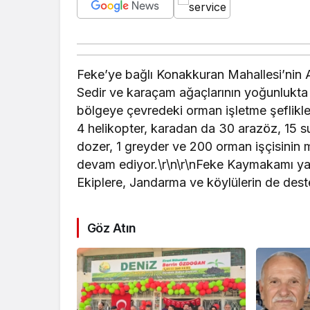
Feke’ye bağlı Konakkuran Mahallesi’nin A
Sedir ve karaçam ağaçlarının yoğunlukta 
bölgeye çevredeki orman işletme şeflikle
4 helikopter, karadan da 30 arazöz, 15 s
dozer, 1 greyder ve 200 orman işçisinin 
devam ediyor.\r\n\r\nFeke Kaymakamı yang
Ekiplere, Jandarma ve köylülerin de dest
Göz Atın