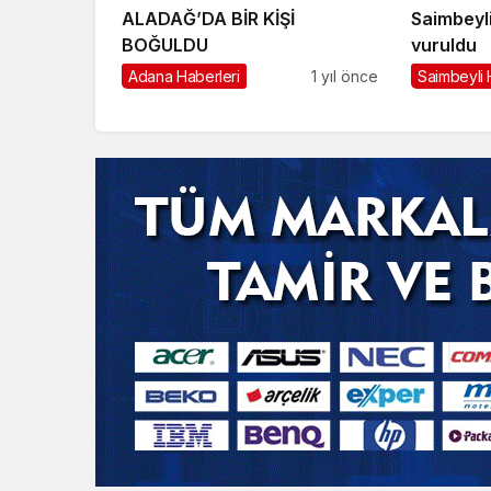
ALADAĞ’DA BİR KİŞİ
Saimbeyli
BOĞULDU
vuruldu
Adana Haberleri
1 yıl önce
Saimbeyli 