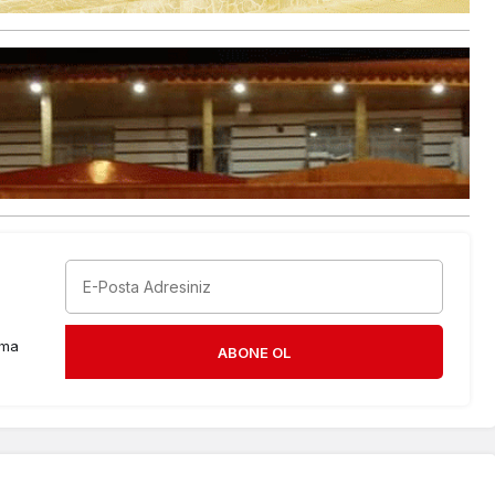
rma
ABONE OL