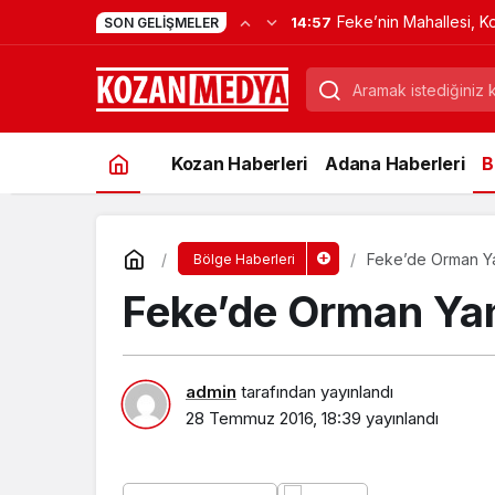
Feke’nin Mahallesi, K
14:57
SON GELIŞMELER
Verdi
Kozan Haberleri
Adana Haberleri
B
Feke’de Orman Ya
Bölge Haberleri
Feke’de Orman Yan
admin
tarafından yayınlandı
28 Temmuz 2016, 18:39
yayınlandı