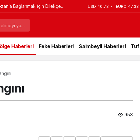
ozan’a Bağlanmak İçin Dilekçe
USD
40,73
EURO
47,33
ölge Haberleri
Feke Haberleri
Saimbeyli Haberleri
Tuf
ngını
gını
953