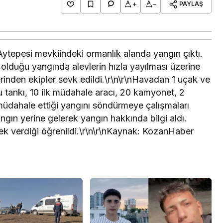
+
-
PAYLAŞ
ytepesi mevkiindeki ormanlık alanda yangın çıktı.
olduğu yangında alevlerin hızla yayılması üzerine
rinden ekipler sevk edildi.\r\n\r\nHavadan 1 uçak ve
u tankı, 10 ilk müdahale aracı, 20 kamyonet, 2
müdahale ettiği yangını söndürmeye çalışmaları
ın yerine gelerek yangın hakkında bilgi aldı.
ek verdiği öğrenildi.\r\n\r\nKaynak: KozanHaber