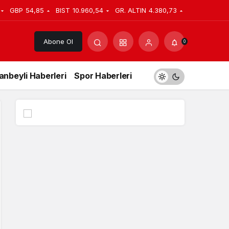
GBP
54,85
BIST
10.960,54
GR. ALTIN
4.380,73
Abone Ol
0
anbeyli Haberleri
Spor Haberleri