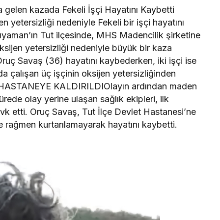
len kazada Fekeli İşçi Hayatını Kaybetti
yetersizliği nedeniyle Fekeli bir işçi hayatını
.Adıyaman’ın Tut ilçesinde, MHS Madencilik şirketine
ijen yetersizliği nedeniyle büyük bir kaza
ruç Savaş (36) hayatını kaybederken, iki işçi ise
a çalışan üç işçinin oksijen yetersizliğinden
ER HASTANEYE KALDIRILDIOlayın ardından maden
ürede olay yerine ulaşan sağlık ekipleri, ilk
vk etti. Oruç Savaş, Tut İlçe Devlet Hastanesi’ne
e rağmen kurtarılamayarak hayatını kaybetti.