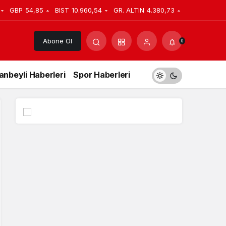
GBP
54,85
BIST
10.960,54
GR. ALTIN
4.380,73
Abone Ol
0
anbeyli Haberleri
Spor Haberleri