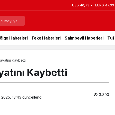
imileri Son Anda Yetişti, Kimileri
USD
40,73
EURO
47,33
ölge Haberleri
Feke Haberleri
Saimbeyli Haberleri
Tuf
yatını Kaybetti
atını Kaybetti
3.390
 2025, 13:43
güncellendi