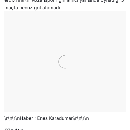
erdi.\r\n\r\n*Kozanspor ligin ikinci yarısında oynadığı 3
maçta henüz gol atamadı.
\r\n\r\nHaber : Enes Karaduman\r\n\r\n