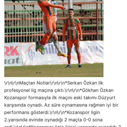
\r\n\r\nMaçtan Notlar\r\n\r\n*Serkan Özkan ilk
profesyonel lig maçına çıktı.\r\n\r\n*Gökhan Özkan
Kozanspor formasıyla ilk maçını eski takımı Düzyurt
karşısında oynadı. Az süre oynamasına rağmen iyi bir
performans gösterdi.\r\n\r\n*Kozanspor ligin
2.yarısında evinde oynadığı 2 maçta 0-0 sona