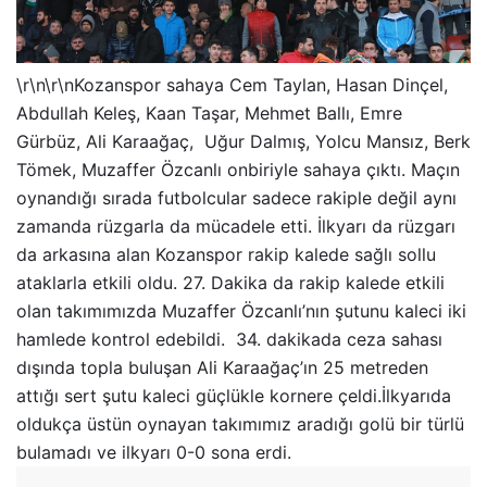
\r\n\r\nKozanspor sahaya Cem Taylan, Hasan Dinçel,
Abdullah Keleş, Kaan Taşar, Mehmet Ballı, Emre
Gürbüz, Ali Karaağaç, Uğur Dalmış, Yolcu Mansız, Berk
Tömek, Muzaffer Özcanlı onbiriyle sahaya çıktı. Maçın
oynandığı sırada futbolcular sadece rakiple değil aynı
zamanda rüzgarla da mücadele etti. İlkyarı da rüzgarı
da arkasına alan Kozanspor rakip kalede sağlı sollu
ataklarla etkili oldu. 27. Dakika da rakip kalede etkili
olan takımımızda Muzaffer Özcanlı’nın şutunu kaleci iki
hamlede kontrol edebildi. 34. dakikada ceza sahası
dışında topla buluşan Ali Karaağaç’ın 25 metreden
attığı sert şutu kaleci güçlükle kornere çeldi.İlkyarıda
oldukça üstün oynayan takımımız aradığı golü bir türlü
bulamadı ve ilkyarı 0-0 sona erdi.