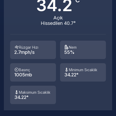
34.2
°C
Açık
Hissedilen 40.7°
Rüzgar Hızı
Nem
2.7mph/s
55%
Basınç
Minimum Sıcaklık
1005mb
34.22°
Maksimum Sıcaklık
34.22°