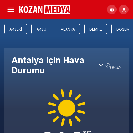
AKSEKI
AKSU
ALANYA
DEMRE
DÖŞEMEA
Antalya için Hava
06:42
Durumu