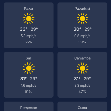
Pazar
Pazartesi
33°
29°
30°
29°
5.3 mph/s
0.8 mph/s
56%
59%
Salı
Çarşamba
31°
29°
31°
29°
1.6 mph/s
3.3 mph/s
51%
47%
Perşembe
Cuma