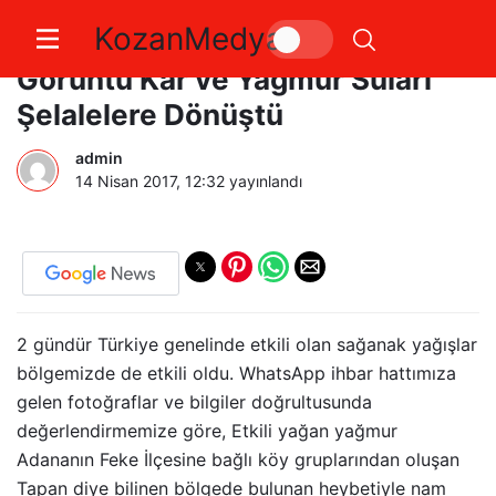
KozanMedya
Hopka Dağında Muhteşem
Görüntü Kar ve Yağmur Suları
Şelalelere Dönüştü
admin
14 Nisan 2017, 12:32
yayınlandı
2 gündür Türkiye genelinde etkili olan sağanak yağışlar
bölgemizde de etkili oldu. WhatsApp ihbar hattımıza
gelen fotoğraflar ve bilgiler doğrultusunda
değerlendirmemize göre, Etkili yağan yağmur
Adananın Feke İlçesine bağlı köy gruplarından oluşan
Tapan diye bilinen bölgede bulunan heybetiyle nam