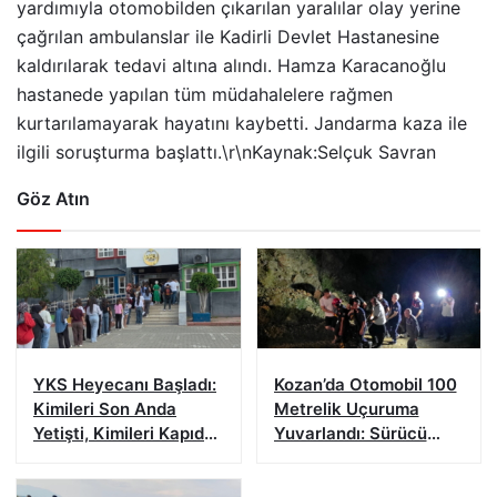
yardımıyla otomobilden çıkarılan yaralılar olay yerine
çağrılan ambulanslar ile Kadirli Devlet Hastanesine
kaldırılarak tedavi altına alındı. Hamza Karacanoğlu
hastanede yapılan tüm müdahalelere rağmen
kurtarılamayarak hayatını kaybetti. Jandarma kaza ile
ilgili soruşturma başlattı.\r\nKaynak:Selçuk Savran
Göz Atın
YKS Heyecanı Başladı:
Kozan’da Otomobil 100
Kimileri Son Anda
Metrelik Uçuruma
Yetişti, Kimileri Kapıda
Yuvarlandı: Sürücü
Kaldı
Yaralandı