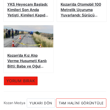
YKS Heyecanı Başladı:
Kozan’da Otomobil 100
Kimileri Son Anda
Metrelik Uçuruma
Yetişti, Kimileri Kapıda
Yuvarlandı: Sürücü
Kaldı
Yaralandı
Kozan’da Kız Alıp
Verme Husumeti Kanlı
Bitti: Baba ve Oğul
Hayatını Kaybetti
YORUM BIRAK
Kozan Medya
YUKARI DÖN
TAM HALINI GÖRÜNTÜLE