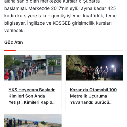
alana sahip olan merkezde kurslar 6 Şubatta
başlamıştı. Merkezde 2017’nin eylül ayına kadar 425
kadın kursiyere takı – gümüş işleme, kuaförlük, temel
bilgisayar, İngilizce ve KOSGEB girişimcilik kursları
verilecek.
Göz Atın
YKS Heyecanı Başladı:
Kozan’da Otomobil 100
Kimileri Son Anda
Metrelik Uçuruma
Yetişti, Kimileri Kapıda
Yuvarlandı: Sürücü
Kaldı
Yaralandı