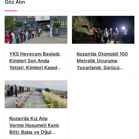
Göz Atın
YKS Heyecanı Başladı:
Kozan’da Otomobil 100
Kimileri Son Anda
Metrelik Uçuruma
Yetişti, Kimileri Kapıda
Yuvarlandı: Sürücü
Kaldı
Yaralandı
Kozan’da Kız Alıp
Verme Husumeti Kanlı
Bitti: Baba ve Oğul
Hayatını Kaybetti