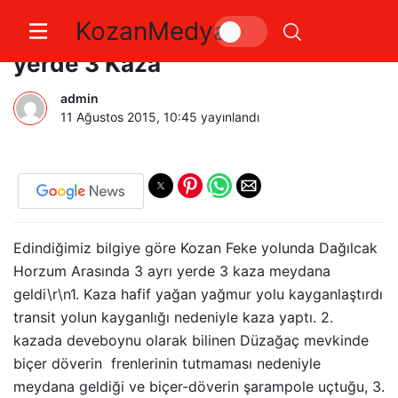
KozanMedya
Kozan Feke Karayolunda 3 ayrı
yerde 3 Kaza
admin
11 Ağustos 2015, 10:45
yayınlandı
Edindiğimiz bilgiye göre Kozan Feke yolunda Dağılcak
Horzum Arasında 3 ayrı yerde 3 kaza meydana
geldi\r\n1. Kaza hafif yağan yağmur yolu kayganlaştırdı
transit yolun kayganlığı nedeniyle kaza yaptı. 2.
kazada deveboynu olarak bilinen Düzağaç mevkinde
biçer döverin frenlerinin tutmaması nedeniyle
meydana geldiği ve biçer-döverin şarampole uçtuğu, 3.