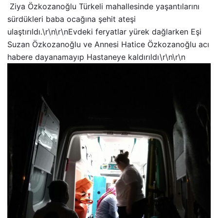
Ziya Özkozanoğlu Türkeli mahallesinde yaşantılarını
sürdükleri baba ocağına şehit ateşi
ulaştırıldı.\r\n\r\nEvdeki feryatlar yürek dağlarken Eşi
Suzan Özkozanoğlu ve Annesi Hatice Özkozanoğlu acı
habere dayanamayıp Hastaneye kaldırıldı\r\n\r\n