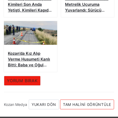
Kimileri Son Anda
Metrelik Uçuruma
Yetişti, Kimileri Kapıda
Yuvarlandı: Sürücü
Kaldı
Yaralandı
Kozan’da Kız Alıp
Verme Husumeti Kanlı
Bitti: Baba ve Oğul
Hayatını Kaybetti
YORUM BIRAK
Kozan Medya
YUKARI DÖN
TAM HALINI GÖRÜNTÜLE