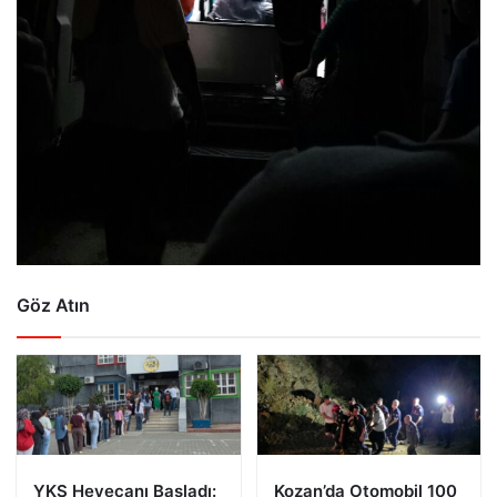
Göz Atın
YKS Heyecanı Başladı:
Kozan’da Otomobil 100