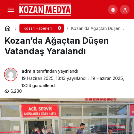
Kozan’da Elektrik Akımına Kapılan Boyacı
Ağır Yaralandı
Yorum Yap
Paylaş
Kozan’da Ağaçtan Düşen
Kozan Haberleri
Vatandaş Yaralandı
Kozan’da Ağaçtan Düşen
Vatandaş Yaralandı
admin
tarafından yayınlandı
19 Haziran 2025, 13:13
yayınlandı
19 Haziran 2025,
13:14
güncellendi
6.230