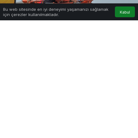
Bu web sitesinde en iyi deneyimi yaşamanızı sağlamak
Kabul
için çerezler kullanılmaktadır.
PAYLAŞ
Kozan’ın Türkeli Mahallesi, Feke Caddesi üzerinde
bulunan bir inşaatta sabah saatlerinde meydana
gelen olayda, tadilat ve boya işleri yapan Ahmet
Sağlam (58) isimli bir vatandaş, elektrik akımına
kapılarak yaralandı.
Edinilen bilgiye göre, Ertuğrul Ü.’ye ait olduğu