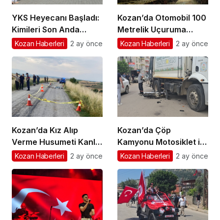
YKS Heyecanı Başladı:
Kozan’da Otomobil 100
Kimileri Son Anda
Metrelik Uçuruma
Yetişti, Kimileri Kapıda
Yuvarlandı: Sürücü
Kozan Haberleri
2 ay önce
Kozan Haberleri
2 ay önce
Kaldı
Yaralandı
Kozan’da Kız Alıp
Kozan’da Çöp
Verme Husumeti Kanlı
Kamyonu Motosiklet ile
Bitti: Baba ve Oğul
çarpıştı 1 yaralı
Kozan Haberleri
2 ay önce
Kozan Haberleri
2 ay önce
Hayatını Kaybetti