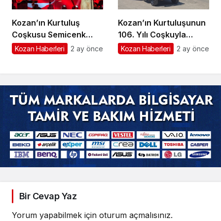
Kozan’ın Kurtuluş
Kozan’ın Kurtuluşunun
Coşkusu Semicenk
106. Yılı Coşkuyla
Konseriyle Sona Erdi
Kutlandı
Kozan Haberleri
2 ay önce
Kozan Haberleri
2 ay önce
Bir Cevap Yaz
Yorum yapabilmek için
oturum açmalısınız
.