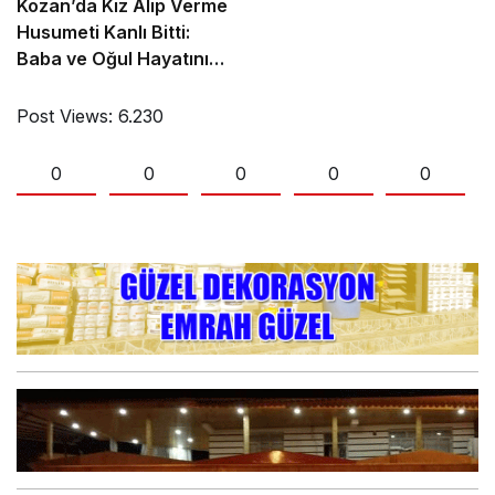
Kozan’da Kız Alıp Verme
Husumeti Kanlı Bitti:
Baba ve Oğul Hayatını
Kaybetti
Post Views:
6.230
0
0
0
0
0