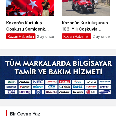
Kozan’ın Kurtuluş
Kozan’ın Kurtuluşunun
Coşkusu Semicenk
106. Yılı Coşkuyla
Konseriyle Sona Erdi
Kutlandı
Kozan Haberleri
2 ay önce
Kozan Haberleri
2 ay önce
Bir Cevap Yaz