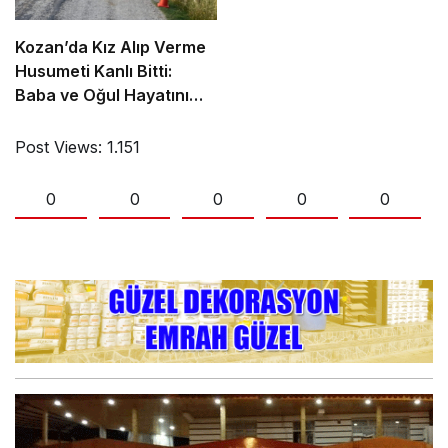
Kozan’da Kız Alıp Verme
Husumeti Kanlı Bitti:
Baba ve Oğul Hayatını
Kaybetti
Post Views:
1.151
0
0
0
0
0