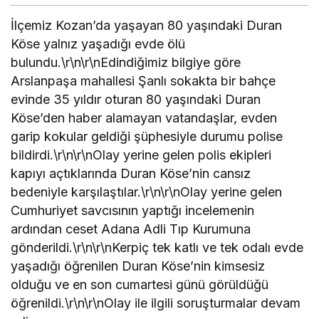
İlçemiz Kozan’da yaşayan 80 yaşındaki Duran
Köse yalnız yaşadığı evde ölü
bulundu.\r\n\r\nEdindiğimiz bilgiye göre
Arslanpaşa mahallesi Şanlı sokakta bir bahçe
evinde 35 yıldır oturan 80 yaşındaki Duran
Köse’den haber alamayan vatandaşlar, evden
garip kokular geldiği şüphesiyle durumu polise
bildirdi.\r\n\r\nOlay yerine gelen polis ekipleri
kapıyı açtıklarında Duran Köse’nin cansız
bedeniyle karşılaştılar.\r\n\r\nOlay yerine gelen
Cumhuriyet savcısının yaptığı incelemenin
ardından ceset Adana Adli Tıp Kurumuna
gönderildi.\r\n\r\nKerpiç tek katlı ve tek odalı evde
yaşadığı öğrenilen Duran Köse’nin kimsesiz
olduğu ve en son cumartesi günü görüldüğü
öğrenildi.\r\n\r\nOlay ile ilgili soruşturmalar devam