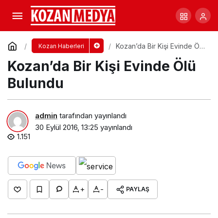
Kozanda Motorsiklet Uçtu 2 Kişi Yaralandı
Yorum Yap
Paylaş
Kozan’da Bir Kişi Evinde Ölü
Kozan Haberleri
Bulundu
Kozan’da Bir Kişi Evinde Ölü
Bulundu
admin
tarafından yayınlandı
30 Eylül 2016, 13:25
yayınlandı
1.151
+
-
PAYLAŞ