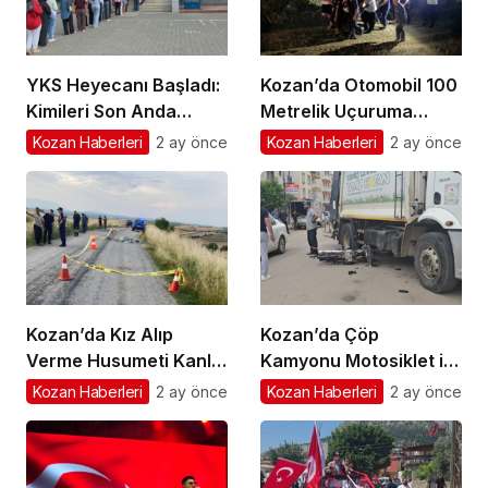
YKS Heyecanı Başladı:
Kozan’da Otomobil 100
Kimileri Son Anda
Metrelik Uçuruma
Yetişti, Kimileri Kapıda
Yuvarlandı: Sürücü
Kozan Haberleri
2 ay önce
Kozan Haberleri
2 ay önce
Kaldı
Yaralandı
Kozan’da Kız Alıp
Kozan’da Çöp
Verme Husumeti Kanlı
Kamyonu Motosiklet ile
Bitti: Baba ve Oğul
çarpıştı 1 yaralı
Kozan Haberleri
2 ay önce
Kozan Haberleri
2 ay önce
Hayatını Kaybetti