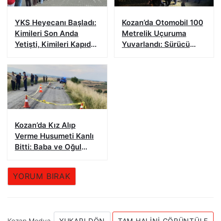
YKS Heyecanı Başladı:
Kozan’da Otomobil 100
Kimileri Son Anda
Metrelik Uçuruma
Yetişti, Kimileri Kapıda
Yuvarlandı: Sürücü
Kaldı
Yaralandı
Kozan’da Kız Alıp
Verme Husumeti Kanlı
Bitti: Baba ve Oğul
Hayatını Kaybetti
YORUM BIRAK
Kozan Medya
YUKARI DÖN
TAM HALINI GÖRÜNTÜLE