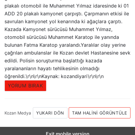
plakalı otomobil ile Muhammet Yılmaz idaresinde ki 01
ADD 20 plakalı kamyonet çarpıştı. Çarpmanın etkisi ile
savrulan kamyonet yol kenarında ki ağaçlara çarptı.
Kazada Kamyonet sürücüsü Muhammet Yılmaz,
otomobil sürücüsü Muhammet Karatop ile yanında
bulunan Fatma Karatop yaralandı.Yaralılar olay yerine
çağrılan ambulanslar ile Kozan devlet Hastanesine sevk
edildi. Polisin soruşturma başlattığı kazada
yaralananların hayatı tehlikesinin olmadığı
öğrenildi.\r\n\r\nKaynak: kozandiyari\r\n\r\n
YORUM BIRAK
Kozan Medya
YUKARI DÖN
TAM HALINI GÖRÜNTÜLE
Exit mobile version