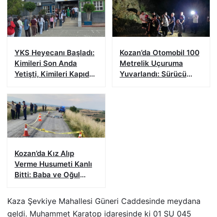
YKS Heyecanı Başladı:
Kozan’da Otomobil 100
Kimileri Son Anda
Metrelik Uçuruma
Yetişti, Kimileri Kapıda
Yuvarlandı: Sürücü
Kaldı
Yaralandı
Kozan’da Kız Alıp
Verme Husumeti Kanlı
Bitti: Baba ve Oğul
Hayatını Kaybetti
Kaza Şevkiye Mahallesi Güneri Caddesinde meydana
geldi. Muhammet Karatop idaresinde ki 01 SU 045