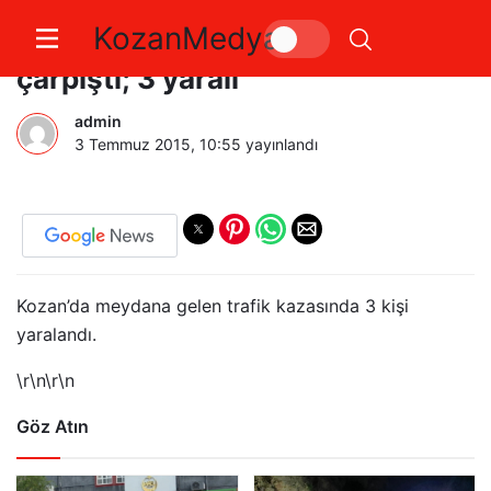
KozanMedya
Kozan’da Otomobil ile kamyonet
çarpıştı; 3 yaralı
admin
3 Temmuz 2015, 10:55
yayınlandı
Kozan’da meydana gelen trafik kazasında 3 kişi
yaralandı.
\r\n\r\n
Göz Atın