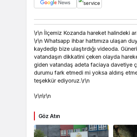
\r\n İlçemiz Kozanda hareket halindeki ara
\r\n Whatsapp ihbar hattımıza ulaşan duy
kaydedip bize ulaştırdığı videoda. Güneri
vatandaşın dikkatini çeken olayda hareket
giden vatandaş adeta faciaya davetiye çı
durumu fark etmedi mi yoksa aldırış etm
teşekkür ediyoruz.\r\n
\r\n\r\n
Göz Atın