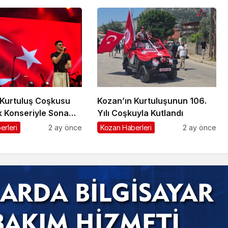
 Kurtuluş Coşkusu
Kozan’ın Kurtuluşunun 106.
 Konseriyle Sona
Yılı Coşkuyla Kutlandı
erleri
2 ay önce
Kozan Haberleri
2 ay önce