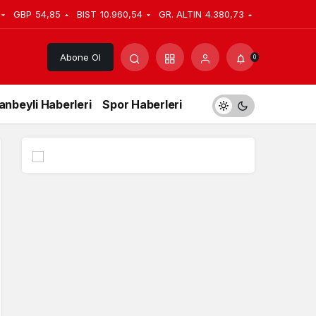
GBP
54,85
BIST
10.960,54
GR. ALTIN
4.380,73
Abone Ol
0
anbeyli Haberleri
Spor Haberleri