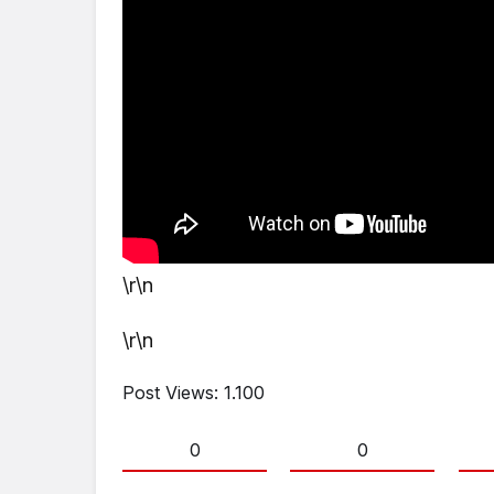
\r\n
\r\n
Post Views:
1.100
0
0