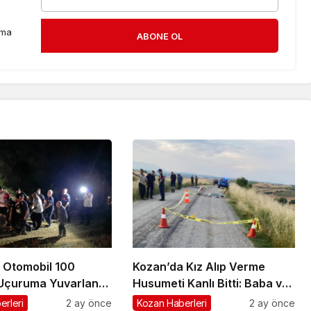
rma
ABONE OL
 Otomobil 100
Kozan’da Kız Alıp Verme
 Uçuruma Yuvarlandı:
Husumeti Kanlı Bitti: Baba ve
aralandı
Oğul Hayatını Kaybetti
erleri
2 ay önce
Kozan Haberleri
2 ay önce