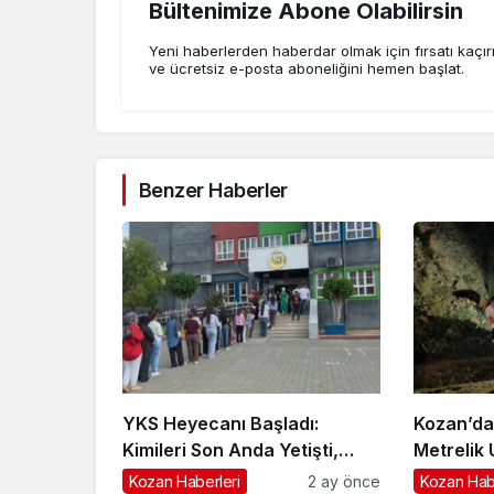
Bültenimize Abone Olabilirsin
Yeni haberlerden haberdar olmak için fırsatı kaçı
ve ücretsiz e-posta aboneliğini hemen başlat.
Benzer Haberler
YKS Heyecanı Başladı:
Kozan’da
Kimileri Son Anda Yetişti,
Metrelik
Kimileri Kapıda Kaldı
Sürücü Y
Kozan Haberleri
2 ay önce
Kozan Hab