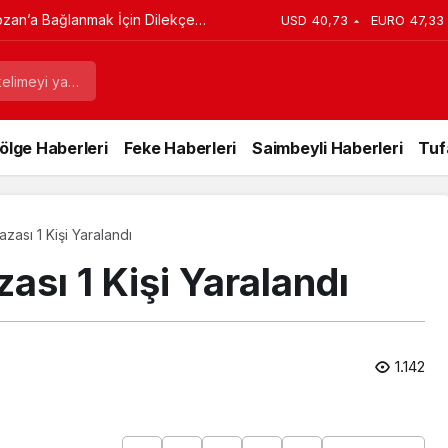
ozan’a Bağlanmak İçin Dilekçe
USD
40,73
EURO
47,33
ölge Haberleri
Feke Haberleri
Saimbeyli Haberleri
Tuf
zası 1 Kişi Yaralandı
ası 1 Kişi Yaralandı
1.142