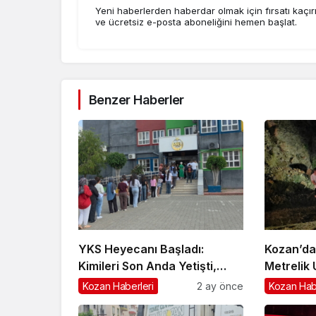
Yeni haberlerden haberdar olmak için fırsatı kaçı
ve ücretsiz e-posta aboneliğini hemen başlat.
Benzer Haberler
YKS Heyecanı Başladı:
Kozan’da
Kimileri Son Anda Yetişti,
Metrelik
Kimileri Kapıda Kaldı
Sürücü Y
Kozan Haberleri
2 ay önce
Kozan Hab