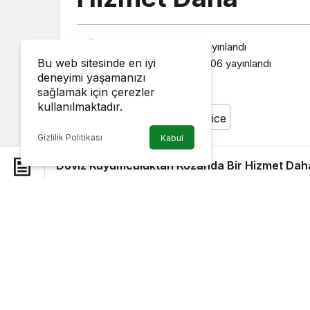
admin
tarafından yayınlandı
Bu web sitesinde en iyi
13 Temmuz 2017, 12:06
yayınlandı
deneyimi yaşamanızı
sağlamak için çerezler
kullanılmaktadır.
Gizlilik Politikası
Kabul
Döviz Kuyumculuktan Kozanda Bir Hizmet Dah
Kozan Kuyumcular Odası Başkanı, Döviz 
Kozanlılara devrim gibi bir hizmet.
Döviz Kuyumculuk, yurt içi ve yurt dışı 
işbirliği teknolojisini Kozan’a getirdi. Para
olsun paranız dakikalar içerisinde alıcıya 
gerek duymaksızın parayı çekebilir veya