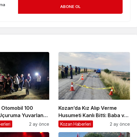
rma
ABONE OL
 Otomobil 100
Kozan’da Kız Alıp Verme
 Uçuruma Yuvarlandı:
Husumeti Kanlı Bitti: Baba ve
aralandı
Oğul Hayatını Kaybetti
erleri
2 ay önce
Kozan Haberleri
2 ay önce