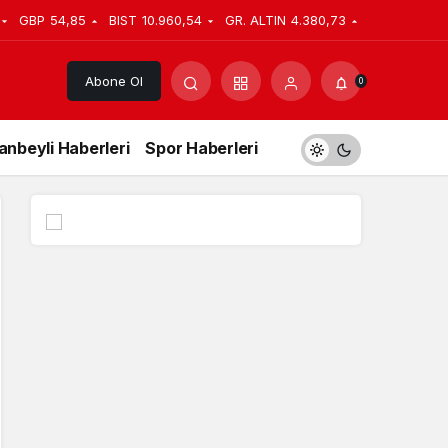
GBP
54,85
BIST
10.960,54
GR. ALTIN
4.380,73
Abone Ol
0
anbeyli Haberleri
Spor Haberleri