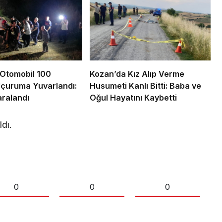
Otomobil 100
Kozan’da Kız Alıp Verme
Uçuruma Yuvarlandı:
Husumeti Kanlı Bitti: Baba ve
ralandı
Oğul Hayatını Kaybetti
ldı.
0
0
0