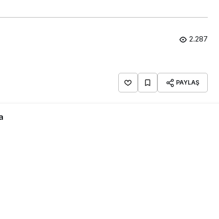
2.287
PAYLAŞ
a
Kuyumculuğun sahibi Emin Canbolat’tan 20. yılında
para transferi hizmetleri yapan BPN-Western Union
 transferlerinde ister yurt içi olsun, ister yurt dışı
ulaşır ve alıcı kolaylıkla, banka hesabına
 adınıza gelen paraya en kısa zaman da