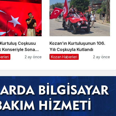
 Kurtuluş Coşkusu
Kozan’ın Kurtuluşunun 106.
 Konseriyle Sona
Yılı Coşkuyla Kutlandı
erleri
2 ay önce
Kozan Haberleri
2 ay önce