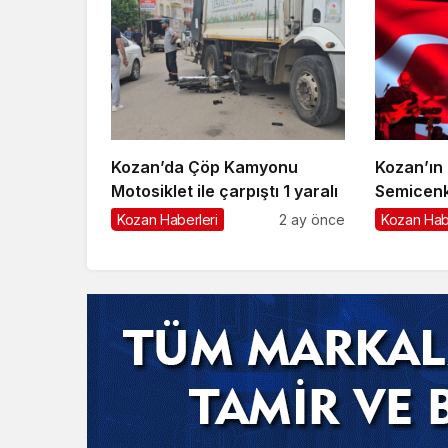
Kozan’da Çöp Kamyonu
Kozan’ın
Motosiklet ile çarpıştı 1 yaralı
Semicenk
Erdi
Kozan Haberleri
2 ay önce
Kozan Hab