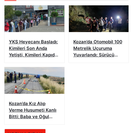
YKS Heyecanı Başladı:
Kozan’da Otomobil 100
Kimileri Son Anda
Metrelik Uçuruma
Yetişti, Kimileri Kapıda
Yuvarlandı: Sürücü
Kaldı
Yaralandı
Kozan’da Kız Alıp
Verme Husumeti Kanlı
Bitti: Baba ve Oğul
Hayatını Kaybetti