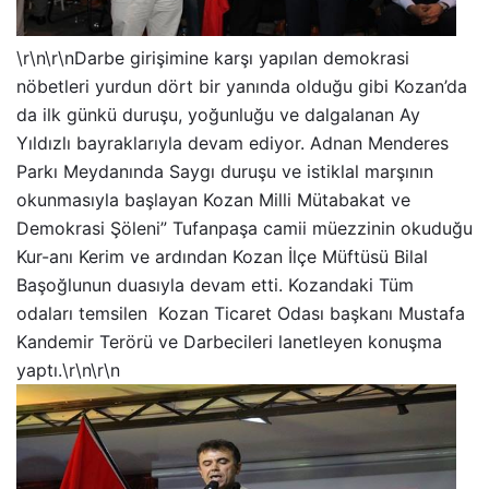
\r\n\r\nDarbe girişimine karşı yapılan demokrasi
nöbetleri yurdun dört bir yanında olduğu gibi Kozan’da
da ilk günkü duruşu, yoğunluğu ve dalgalanan Ay
Yıldızlı bayraklarıyla devam ediyor. Adnan Menderes
Parkı Meydanında Saygı duruşu ve istiklal marşının
okunmasıyla başlayan Kozan Milli Mütabakat ve
Demokrasi Şöleni” Tufanpaşa camii müezzinin okuduğu
Kur-anı Kerim ve ardından Kozan İlçe Müftüsü Bilal
Başoğlunun duasıyla devam etti. Kozandaki Tüm
odaları temsilen Kozan Ticaret Odası başkanı Mustafa
Kandemir Terörü ve Darbecileri lanetleyen konuşma
yaptı.\r\n\r\n