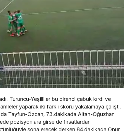
adı. Turuncu-Yeşilliler bu direnci çabuk kırdı ve
amleler yaparak iki farklı skoru yakalamaya çalıştı.
kada Tayfun-Özcan, 73.dakikada Altan-Oğuzhan
lede pozisyonlara girse de fırsatlardan
stünlüğüyle sona erecek derken 84.dakikada Onur