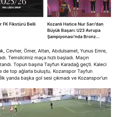
 FK Fikstürü Belli
Kozanlı Hatice Nur Sarı’dan
Büyük Başarı: U23 Avrupa
Şampiyonası’nda Bronz
Madalya!
k, Cevher, Ömer, Altan, Abdulsamet, Yunus Emre,
adı. Temsilcimiz maça hızlı başladı. Maçın
azandı. Topun başına Tayfun Karadağ geçti. Kaleci
e de top ağlarla buluştu. Kozanspor Tayfun
. İlk yarıda başka gol sesi çıkmadı ve Kozanspor’un