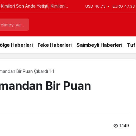
imileri Son Anda Yetişti, Kimileri
USD
40,73
EURO
47,33
ölge Haberleri
Feke Haberleri
Saimbeyli Haberleri
Tuf
andan Bir Puan Çıkardı 1-1
mandan Bir Puan
1.149