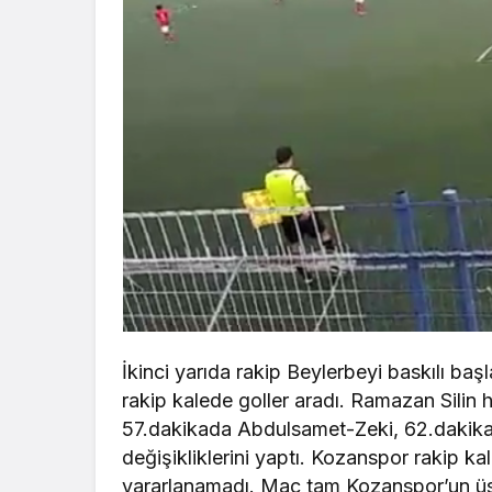
İkinci yarıda rakip Beylerbeyi baskılı başl
rakip kalede goller aradı. Ramazan Silin h
57.dakikada Abdulsamet-Zeki, 62.daki
değişikliklerini yaptı. Kozanspor rakip ka
yararlanamadı. Maç tam Kozanspor’un ü