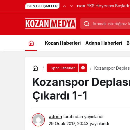
YKS Heyecanı Başladı: K
11:19
SON GELIŞMELER
Kapıda Kaldı
Kozan Haberleri
Adana Haberleri
B
Kozanspor Deplasm
Spor Haberleri
Kozanspor Deplas
Çıkardı 1-1
admin
tarafından yayınlandı
29 Ocak 2017, 20:43
yayınlandı