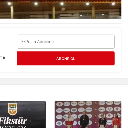
rma
ABONE OL