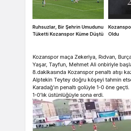
Ruhsuzlar, Bir Şehrin Umudunu
Kozanspor
Tüketti Kozanspor Küme Düştü
Oldu
Kozanspor maça Zekeriya, Rıdvan, Burça
Yaşar, Tayfun, Mehmet Ali onbiriyle başl
8.dakikasında Kozanspor penaltı atışı k
Alptekin Teytey doğru köşeyi tahmin ets
Karadağ’ın penaltı golüyle 1-0 öne geçti
1-0’lık üstünlüğüyle sona erdi.