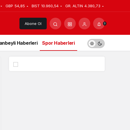
GBP
54,85
BIST
10.960,54
GR. ALTIN
4.380,73
Abone Ol
0
anbeyli Haberleri
Spor Haberleri