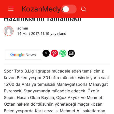
KozanMedya
Kozanspor Manavgat Maçı
Hazırlıklarını Tamamladı
admin
14 Mart 2017, 11:19
yayınlandı
Spor Toto 3.Lig 1.grupta mücadele eden temsilcimiz
Kozan Belediyespor 30.hafta mücadelesinde yarın saat
15:00 da Antalya temsilcisi Manavgatsporla Manavgat
Evrenseki Stadyumunda mücadele edecek. Özgür
Sepin, Hasan Okan Baylan, Oğuz Akyüz ve Mehmet
Öztan hakem dörtlüsünün yöneteceği maçta Kozan
Belediyesporda Kart cezalısı Mehmet Ali sakatlardan