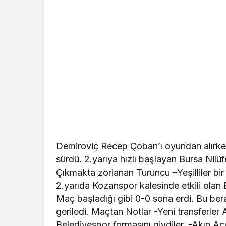
Demiroviç Recep Çoban’ı oyundan alırken
sürdü. 2.yarıya hızlı başlayan Bursa Nil
Çıkmakta zorlanan Turuncu –Yeşilliler bir
2.yarıda Kozanspor kalesinde etkili olan 
Maç başladığı gibi 0-0 sona erdi. Bu bera
geriledi. Maçtan Notlar -Yeni transferler
Belediyespor formasını giydiler. -Akın Aç