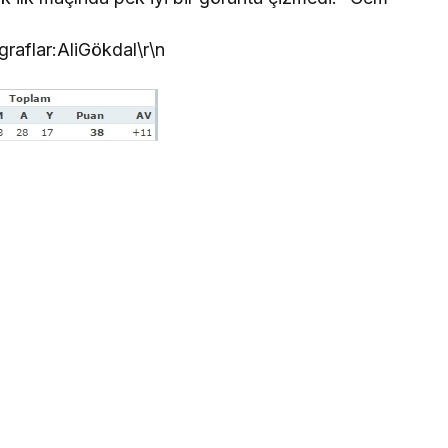
raflar:AliGökdal\r\n