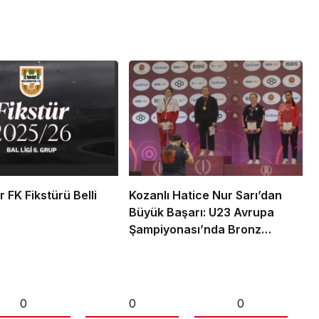
 FK Fikstürü Belli
Kozanlı Hatice Nur Sarı’dan
Büyük Başarı: U23 Avrupa
Şampiyonası’nda Bronz
Madalya!
0
0
0