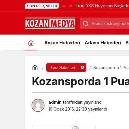
YKS Heyecanı Başladı: K
11:19
SON GELIŞMELER
Kapıda Kaldı
Kozan Haberleri
Adana Haberleri
B
Kozansporda 1 Pua
Spor Haberleri
Kozansporda 1 Pua
admin
tarafından yayınlandı
10 Ocak 2016, 22:38
yayınlandı