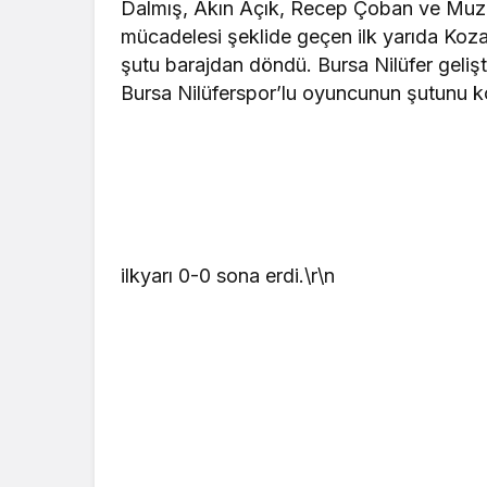
Dalmış, Akın Açık, Recep Çoban ve Muzaf
mücadelesi şeklide geçen ilk yarıda Koz
şutu barajdan döndü. Bursa Nilüfer geliş
Bursa Nilüferspor’lu oyuncunun şutunu k
ilkyarı 0-0 sona erdi.\r\n