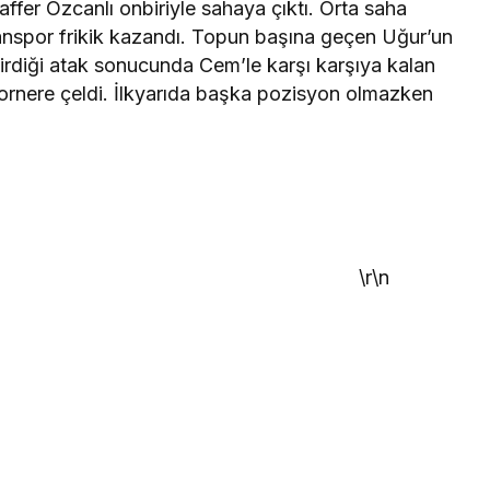
fer Özcanlı onbiriyle sahaya çıktı. Orta saha
anspor frikik kazandı. Topun başına geçen Uğur’un
tirdiği atak sonucunda Cem’le karşı karşıya kalan
ornere çeldi. İlkyarıda başka pozisyon olmazken
\r\n