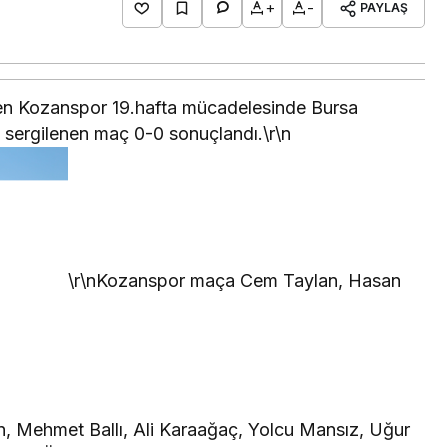
+
-
PAYLAŞ
den Kozanspor 19.hafta mücadelesinde Bursa
e sergilenen maç 0-0 sonuçlandı.\r\n
\r\nKozanspor maça Cem Taylan, Hasan
n, Mehmet Ballı, Ali Karaağaç, Yolcu Mansız, Uğur