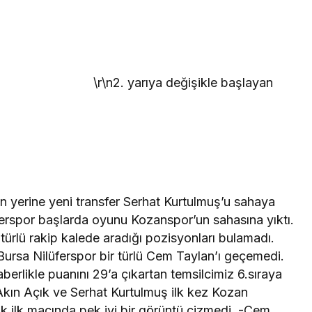
\r\n2. yarıya değişikle başlayan
 yerine yeni transfer Serhat Kurtulmuş’u sahaya
üferspor başlarda oyunu Kozanspor’un sahasına yıktı.
 türlü rakip kalede aradığı pozisyonları bulamadı.
Bursa Nilüferspor bir türlü Cem Taylan’ı geçemedi.
berlikle puanını 29’a çıkartan temsilcimiz 6.sıraya
 Akın Açık ve Serhat Kurtulmuş ilk kez Kozan
ık ilk maçında pek iyi bir görüntü çizmedi. -Cem