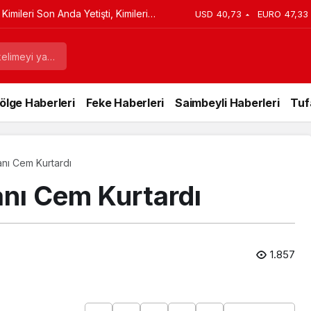
imileri Son Anda Yetişti, Kimileri
USD
40,73
EURO
47,33
ölge Haberleri
Feke Haberleri
Saimbeyli Haberleri
Tuf
nı Cem Kurtardı
nı Cem Kurtardı
1.857