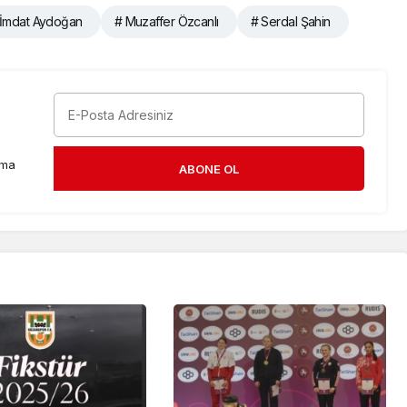
İmdat Aydoğan
# Muzaffer Özcanlı
# Serdal Şahin
rma
ABONE OL