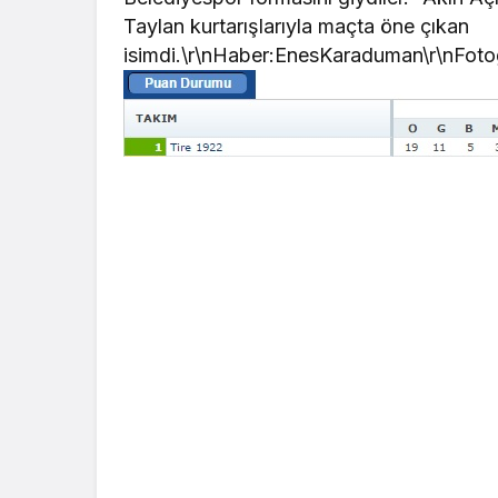
Taylan kurtarışlarıyla maçta öne çıkan
isimdi.\r\nHaber:EnesKaraduman\r\nFotog