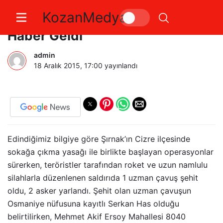
KozanMedya
Osmaniye’ye Cizre’den Acı
Haber Geldi
admin
18 Aralık 2015, 17:00
yayınlandı
Edindiğimiz bilgiye göre Şırnak’ın Cizre ilçesinde
sokağa çıkma yasağı ile birlikte başlayan operasyonlar
sürerken, teröristler tarafından roket ve uzun namlulu
silahlarla düzenlenen saldırıda 1 uzman çavuş şehit
oldu, 2 asker yarlandı. Şehit olan uzman çavuşun
Osmaniye nüfusuna kayıtlı Serkan Has olduğu
belirtilirken, Mehmet Akif Ersoy Mahallesi 8040