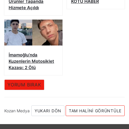
Ürünler Tapanda
KÖTÜ HABER
Hizmete Açıldı
İmamoğlu’nda
Kuzenlerin Motosiklet
Kazası: 2 Ölü
YORUM BIRAK
Kozan Medya
YUKARI DÖN
TAM HALINI GÖRÜNTÜLE