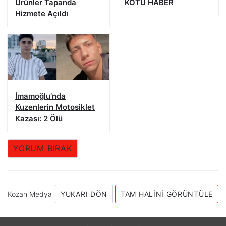
Ürünler Tapanda
KÖTÜ HABER
Hizmete Açıldı
İmamoğlu’nda
Kuzenlerin Motosiklet
Kazası: 2 Ölü
YORUM BIRAK
Kozan Medya
YUKARI DÖN
TAM HALINI GÖRÜNTÜLE