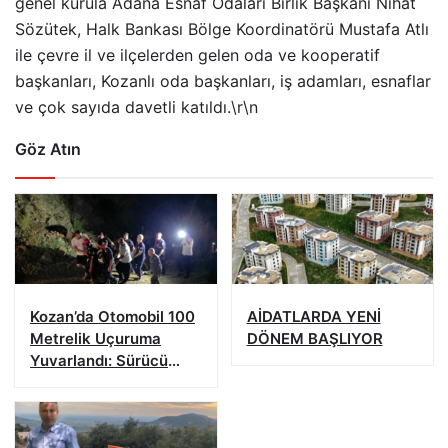
genel kurula Adana Esnaf Odaları Birlik Başkanı Nihat
Sözütek, Halk Bankası Bölge Koordinatörü Mustafa Atlı
ile çevre il ve ilçelerden gelen oda ve kooperatif
başkanları, Kozanlı oda başkanları, iş adamları, esnaflar
ve çok sayıda davetli katıldı.\r\n
Göz Atın
Kozan’da Otomobil 100
AİDATLARDA YENİ
Metrelik Uçuruma
DÖNEM BAŞLIYOR
Yuvarlandı: Sürücü
Yaralandı