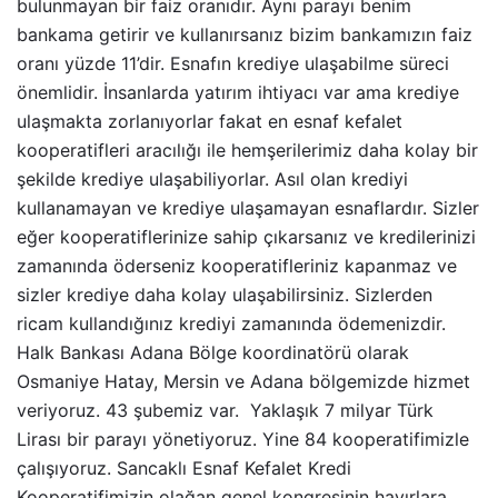
bulunmayan bir faiz oranıdır. Aynı parayı benim
bankama getirir ve kullanırsanız bizim bankamızın faiz
oranı yüzde 11’dir. Esnafın krediye ulaşabilme süreci
önemlidir. İnsanlarda yatırım ihtiyacı var ama krediye
ulaşmakta zorlanıyorlar fakat en esnaf kefalet
kooperatifleri aracılığı ile hemşerilerimiz daha kolay bir
şekilde krediye ulaşabiliyorlar. Asıl olan krediyi
kullanamayan ve krediye ulaşamayan esnaflardır. Sizler
eğer kooperatiflerinize sahip çıkarsanız ve kredilerinizi
zamanında öderseniz kooperatifleriniz kapanmaz ve
sizler krediye daha kolay ulaşabilirsiniz. Sizlerden
ricam kullandığınız krediyi zamanında ödemenizdir.
Halk Bankası Adana Bölge koordinatörü olarak
Osmaniye Hatay, Mersin ve Adana bölgemizde hizmet
veriyoruz. 43 şubemiz var. Yaklaşık 7 milyar Türk
Lirası bir parayı yönetiyoruz. Yine 84 kooperatifimizle
çalışıyoruz. Sancaklı Esnaf Kefalet Kredi
Kooperatifimizin olağan genel kongresinin hayırlara