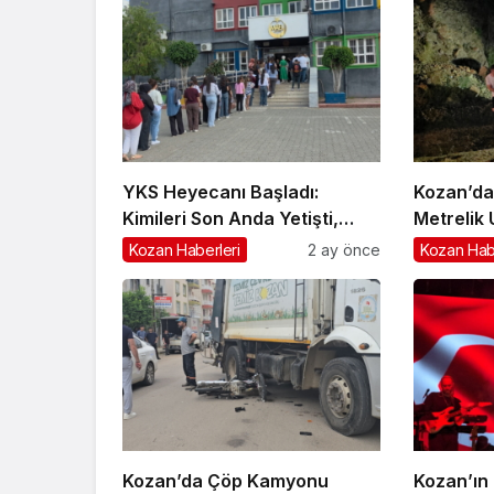
YKS Heyecanı Başladı:
Kozan’da
Kimileri Son Anda Yetişti,
Metrelik
Kimileri Kapıda Kaldı
Sürücü Y
Kozan Haberleri
2 ay önce
Kozan Hab
Kozan’da Çöp Kamyonu
Kozan’ın