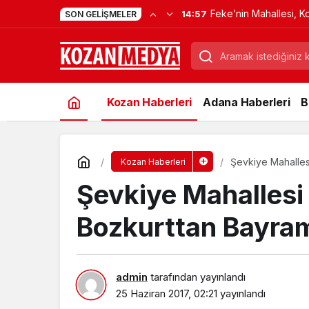
Feke’nin Mahallesi, K
14:57
SON GELIŞMELER
Verdi
Kozan Haberleri
Adana Haberleri
B
Şevkiye Mahalles
Kozan Haberleri
Şevkiye Mahallesi
Bozkurttan Bayram
admin
tarafından yayınlandı
25 Haziran 2017, 02:21
yayınlandı