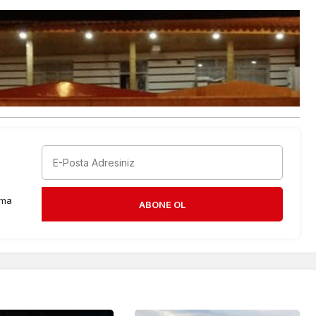
rma
ABONE OL