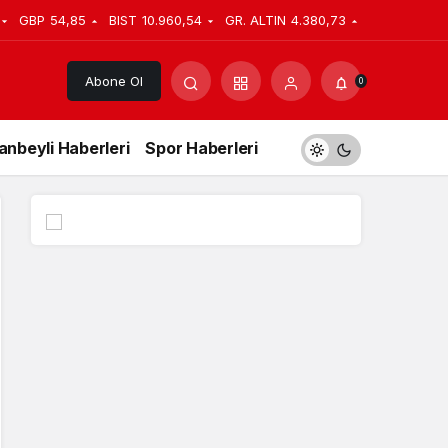
GBP
54,85
BIST
10.960,54
GR. ALTIN
4.380,73
Abone Ol
0
anbeyli Haberleri
Spor Haberleri