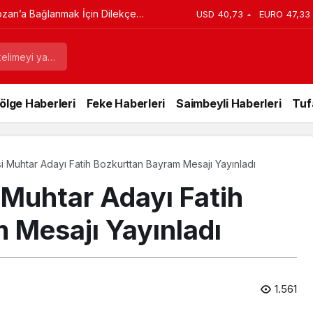
ozan’a Bağlanmak İçin Dilekçe
USD
40,73
EURO
47,33
ölge Haberleri
Feke Haberleri
Saimbeyli Haberleri
Tuf
i Muhtar Adayı Fatih Bozkurttan Bayram Mesajı Yayınladı
 Muhtar Adayı Fatih
 Mesajı Yayınladı
1.561