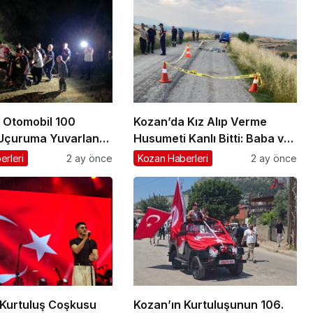
 Otomobil 100
Kozan’da Kız Alıp Verme
 Uçuruma Yuvarlandı:
Husumeti Kanlı Bitti: Baba ve
aralandı
Oğul Hayatını Kaybetti
erleri
2 ay önce
Kozan Haberleri
2 ay önce
 Kurtuluş Coşkusu
Kozan’ın Kurtuluşunun 106.