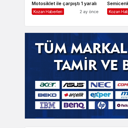
Motosiklet ile çarpıştı 1 yaralı
Semicenk
Erdi
Kozan Haberleri
2 ay önce
Kozan Hab