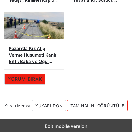
Yetişti, Kimileri Kapıda
Yuvarlandı: Sürücü
Kaldı
Yaralandı
Kozan’da Kız Alıp
Verme Husumeti Kanlı
Bitti: Baba ve Oğul
Hayatını Kaybetti
YORUM BIRAK
Kozan Medya
YUKARI DÖN
TAM HALINI GÖRÜNTÜLE
Exit mobile version