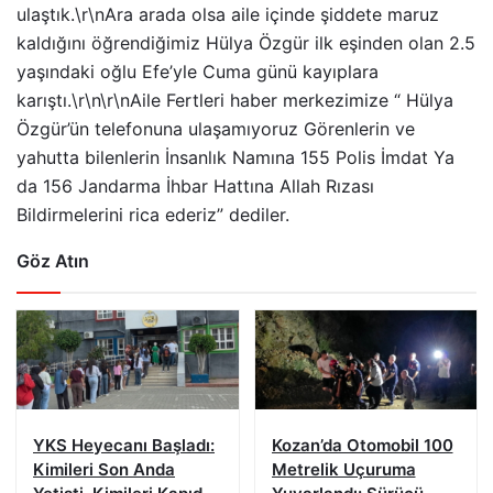
ulaştık.\r\nAra arada olsa aile içinde şiddete maruz
kaldığını öğrendiğimiz Hülya Özgür ilk eşinden olan 2.5
yaşındaki oğlu Efe’yle Cuma günü kayıplara
karıştı.\r\n\r\nAile Fertleri haber merkezimize “ Hülya
Özgür’ün telefonuna ulaşamıyoruz Görenlerin ve
yahutta bilenlerin İnsanlık Namına 155 Polis İmdat Ya
da 156 Jandarma İhbar Hattına Allah Rızası
Bildirmelerini rica ederiz” dediler.
Göz Atın
YKS Heyecanı Başladı:
Kozan’da Otomobil 100
Kimileri Son Anda
Metrelik Uçuruma