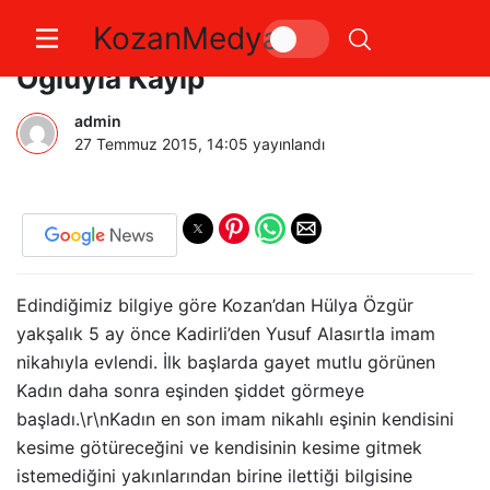
KozanMedya
23 Yaşında Kadın 2.5 Yaşındaki
Oğluyla Kayıp
admin
27 Temmuz 2015, 14:05
yayınlandı
Edindiğimiz bilgiye göre Kozan’dan Hülya Özgür
yakşalık 5 ay önce Kadirli’den Yusuf Alasırtla imam
nikahıyla evlendi. İlk başlarda gayet mutlu görünen
Kadın daha sonra eşinden şiddet görmeye
başladı.\r\nKadın en son imam nikahlı eşinin kendisini
kesime götüreceğini ve kendisinin kesime gitmek
istemediğini yakınlarından birine ilettiği bilgisine