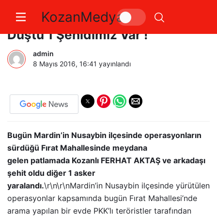
KozanMedya
Kozan’a Yine Bir Şehit Ateşi
Düştü 1 Şehidimiz Var !
admin
8 Mayıs 2016, 16:41
yayınlandı
Bugün Mardin’in Nusaybin ilçesinde operasyonların
sürdüğü Fırat Mahallesinde meydana
gelen patlamada Kozanlı FERHAT AKTAŞ ve arkadaşı
şehit oldu diğer 1 asker
yaralandı.
\r\n\r\nMardin’in Nusaybin ilçesinde yürütülen
operasyonlar kapsamında bugün Fırat Mahallesi’nde
arama yapılan bir evde PKK’lı teröristler tarafından