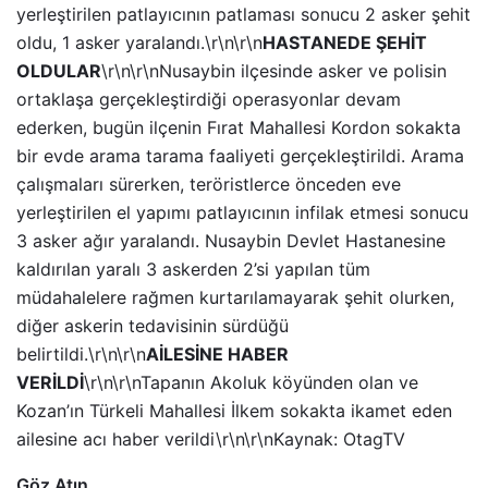
yerleştirilen patlayıcının patlaması sonucu 2 asker şehit
oldu, 1 asker yaralandı.\r\n\r\n
HASTANEDE ŞEHİT
OLDULAR
\r\n\r\nNusaybin ilçesinde asker ve polisin
ortaklaşa gerçekleştirdiği operasyonlar devam
ederken, bugün ilçenin Fırat Mahallesi Kordon sokakta
bir evde arama tarama faaliyeti gerçekleştirildi. Arama
çalışmaları sürerken, teröristlerce önceden eve
yerleştirilen el yapımı patlayıcının infilak etmesi sonucu
3 asker ağır yaralandı. Nusaybin Devlet Hastanesine
kaldırılan yaralı 3 askerden 2’si yapılan tüm
müdahalelere rağmen kurtarılamayarak şehit olurken,
diğer askerin tedavisinin sürdüğü
belirtildi.\r\n\r\n
AİLESİNE HABER
VERİLDİ
\r\n\r\nTapanın Akoluk köyünden olan ve
Kozan’ın Türkeli Mahallesi İlkem sokakta ikamet eden
ailesine acı haber verildi\r\n\r\nKaynak: OtagTV
Göz Atın