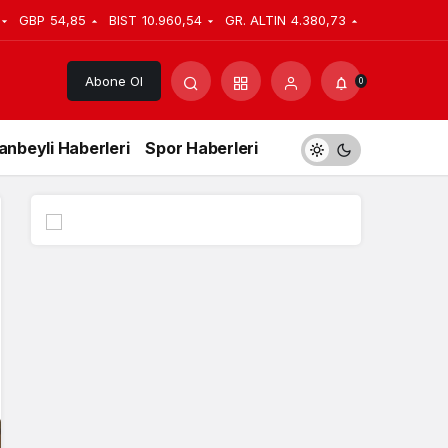
GBP
54,85
BIST
10.960,54
GR. ALTIN
4.380,73
Abone Ol
0
anbeyli Haberleri
Spor Haberleri