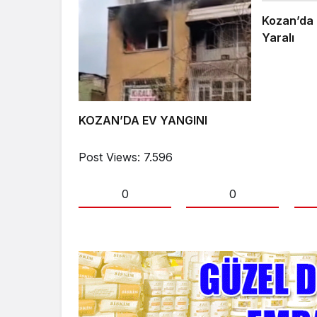
Kozan’da 
Yaralı
KOZAN’DA EV YANGINI
Post Views:
7.596
0
0