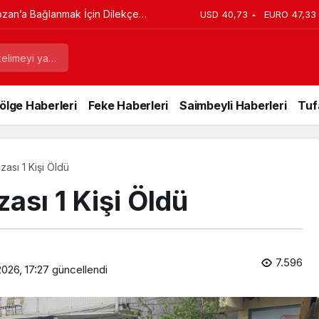
ozan’a Bağlanmak İçin Dilekçe
USD
40,73
EURO
47,33
ölge Haberleri
Feke Haberleri
Saimbeyli Haberleri
Tuf
ası 1 Kişi Öldü
ası 1 Kişi Öldü
7.596
026, 17:27
güncellendi