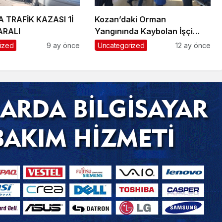
 TRAFİK KAZASI 1İ
Kozan’daki Orman
ARALI
Yangınında Kaybolan İşçi
Bulundu
ized
9 ay önce
Uncategorized
12 ay önce