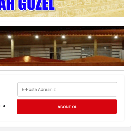
rma
ABONE OL