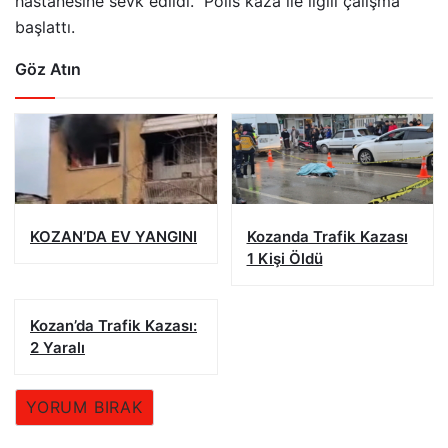
hastanesine sevk edildi. Polis kaza ile ilgili çalışma
başlattı.
Göz Atın
KOZAN’DA EV YANGINI
Kozanda Trafik Kazası
1 Kişi Öldü
Kozan’da Trafik Kazası:
2 Yaralı
YORUM BIRAK