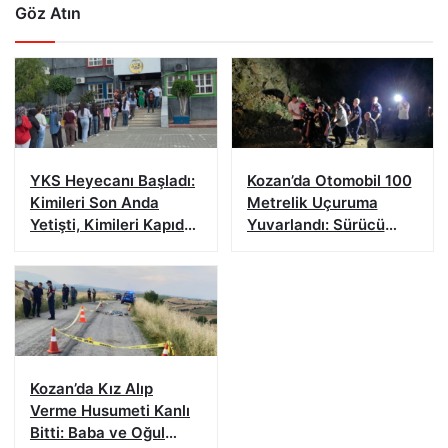
Göz Atın
YKS Heyecanı Başladı:
Kozan’da Otomobil 100
Kimileri Son Anda
Metrelik Uçuruma
Yetişti, Kimileri Kapıda
Yuvarlandı: Sürücü
Kaldı
Yaralandı
Kozan’da Kız Alıp
Verme Husumeti Kanlı
Bitti: Baba ve Oğul