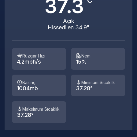
37.3
°C
Açık
Hissedilen 34.9°
Rüzgar Hızı
Nem
4.2mph/s
15%
Basınç
Minimum Sıcaklık
1004mb
37.28°
Maksimum Sıcaklık
37.28°