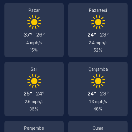
Pazar
Pazartesi
37°
26°
24°
23°
4 mph/s
2.4 mph/s
15%
52%
Salı
Çarşamba
25°
24°
24°
23°
2.6 mph/s
1.3 mph/s
36%
48%
Perşembe
Cuma