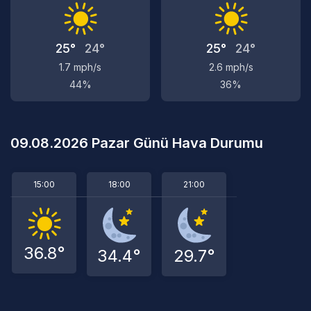
25°
24°
25°
24°
1.7 mph/s
2.6 mph/s
44%
36%
09.08.2026 Pazar Günü Hava Durumu
15:00
18:00
21:00
36.8°
34.4°
29.7°