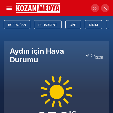
BOZDOĞAN
BUHARKENT
ÇINE
DIDIM
E
Aydın için Hava
13:39
Durumu