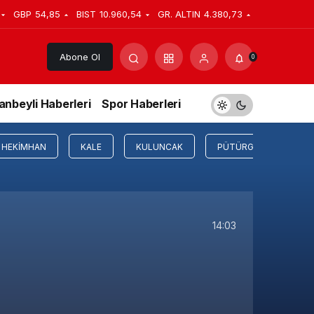
GBP
54,85
BIST
10.960,54
GR. ALTIN
4.380,73
Abone Ol
0
anbeyli Haberleri
Spor Haberleri
HEKIMHAN
KALE
KULUNCAK
PÜTÜRGE
YAZI
14:03