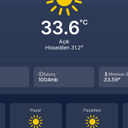
33.6
°C
Açık
Hissedilen 31.2°
Basınç
Minimum S
1004mb
33.59°
Pazar
Pazartesi