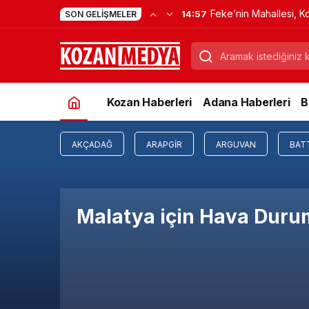
Feke’nin Mahallesi, K
14:57
SON GELIŞMELER
Verdi
Kozan Haberleri
Adana Haberleri
B
AKÇADAĞ
ARAPGIR
ARGUVAN
BAT
Malatya için Hava Dur