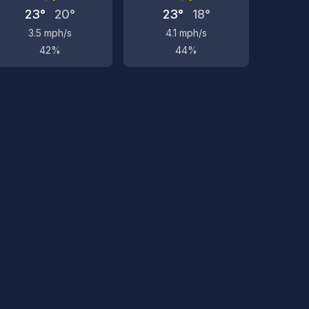
23°
20°
23°
18°
3.5 mph/s
4.1 mph/s
42%
44%