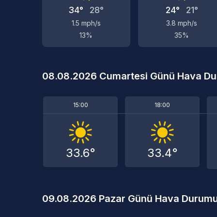
34°
28°
24°
21°
1.5 mph/s
3.8 mph/s
13%
35%
08.08.2026 Cumartesi Günü Hava D
15:00
18:00
33.6°
33.4°
09.08.2026 Pazar Günü Hava Durum