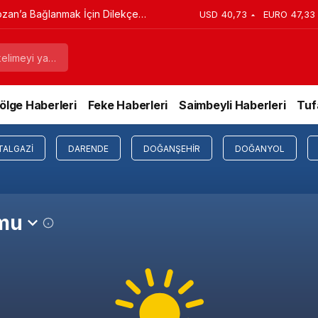
ozan’a Bağlanmak İçin Dilekçe
USD
40,73
EURO
47,33
ölge Haberleri
Feke Haberleri
Saimbeyli Haberleri
Tuf
TALGAZI
DARENDE
DOĞANŞEHIR
DOĞANYOL
umu