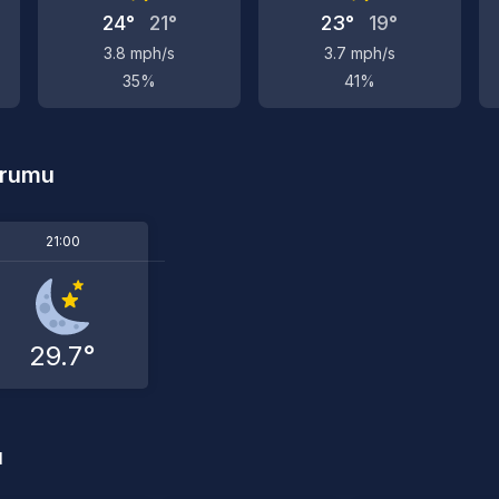
24°
21°
23°
19°
3.8 mph/s
3.7 mph/s
35%
41%
urumu
21:00
29.7°
u