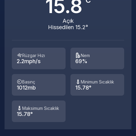
15.8
°C
Açık
Hissedilen 15.2°
Rüzgar Hızı
Nem
2.2mph/s
69%
Basınç
Minimum Sıcaklık
1012mb
15.78°
Maksimum Sıcaklık
15.78°