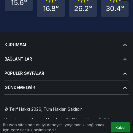
15.6°
16.8°
26.2°
30.4°
KURUMSAL
BAĞLANTILAR
POPÜLER SAYFALAR
GÜNDEME DAIR
© Telif Hakkı 2026, Tüm Hakları Saklıdır
Şener Hububat
Coşman Emlak
CM Nakliyat
Bursa Nakliyat
Yazarlarımız
Künye
Hesabım
Gizlilik politikası
İletişim
Bu web sitesinde en iyi deneyimi yaşamanızı sağlamak
Kabul
için çerezler kullanılmaktadır.