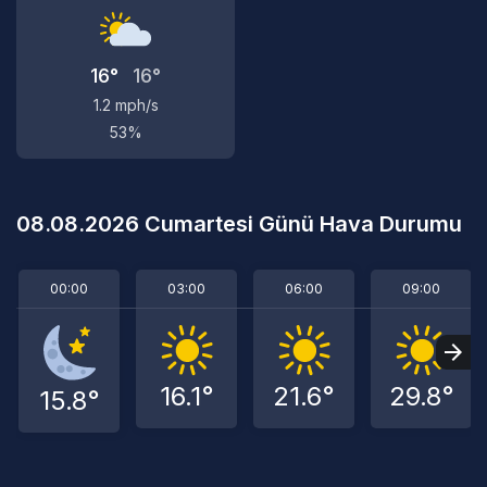
16°
16°
1.2 mph/s
53%
08.08.2026 Cumartesi Günü Hava Durumu
00:00
03:00
06:00
09:00
16.1°
21.6°
29.8°
15.8°