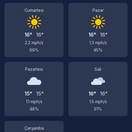
Cumartesi
Pazar
16°
16°
16°
16°
2.2 mph/s
1.3 mph/s
69%
45%
Pazartesi
Salı
15°
15°
16°
16°
1.1 mph/s
1.5 mph/s
48%
51%
Çarşamba