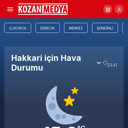
ÇUKURCA
DERECIK
MERKEZ
ŞEMDINLI
Hakkari için Hava
23:41
Durumu